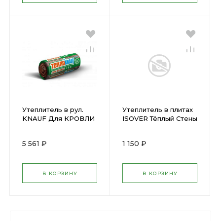
Утеплитель в рул.
Утеплитель в плитах
KNAUF Для КРОВЛИ
ISOVER Тёплый Стены
(5500 х1220 х150мм)
Стронг
6,71м2
1000х610х100мм 5 шт)
5 561 ₽
1 150 ₽
3,05 м2 пл ок.19
В КОРЗИНУ
В КОРЗИНУ