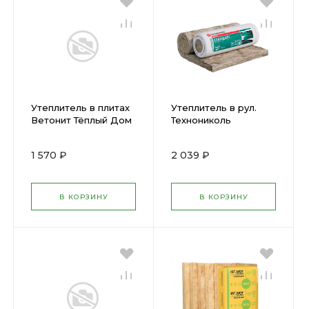
Утеплитель в плитах
Утеплитель в рул.
Ветонит Тёплый Дом
Технониколь
1170х610х50мм (14 шт)
Стандарт
10м2 пл ок 15
6150х1220х50мм 2
1 570 ₽
2 039 ₽
мата.15м2. 0,11м3
В КОРЗИНУ
В КОРЗИНУ