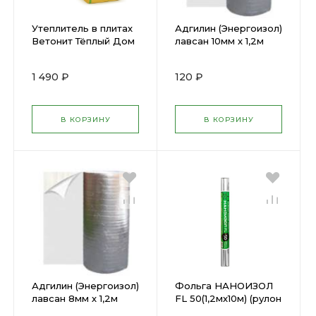
Утеплитель в плитах
Адгилин (Энергоизол)
Ветонит Тёплый Дом
лавсан 10мм х 1,2м
1170х610х100мм (7 шт)
(рулон 15 п.м.)
5 м2 пл ок.15
1 490 ₽
120 ₽
В КОРЗИНУ
В КОРЗИНУ
Адгилин (Энергоизол)
Фольга НАНОИЗОЛ
лавсан 8мм х 1,2м
FL 50(1,2мх10м) (рулон
(рулон 15 п.м.)
12кв м )