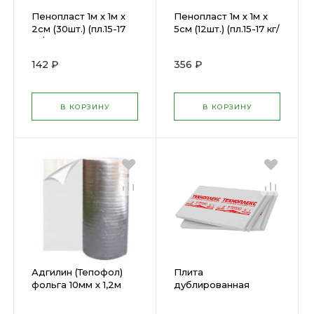
Пенопласт 1м х 1м х
Пенопласт 1м х 1м х
2см (30шт.) (пл.15-17
5см (12шт.) (пл.15-17 кг/
кг/м3, ППС- 17)
м3, ППС - 17)
142 ₽
356 ₽
В КОРЗИНУ
В КОРЗИНУ
Адгилин (Тепофол)
Плита
фольга 10мм х 1,2м
дублированная
(рулон 15 п.м.) 23634
ТЕХНОПЛЕКС 50мм
толщ. 1,180 х 0,58м