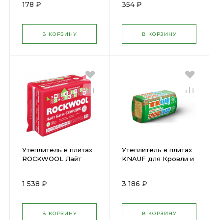
178 ₽
354 ₽
плотн.30 (8)
В КОРЗИНУ
В КОРЗИНУ
Утеплитель в плитах
Утеплитель в плитах
ROCKWOOL Лайт
KNAUF для Кровли и
Баттс Скандик
стен (1230х610х50мм)
800х600х100мм (6шт.)
(16шт) 12м2 плотн.15
1 538 ₽
3 186 ₽
2,88м2 пл 28-35
В КОРЗИНУ
В КОРЗИНУ