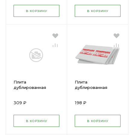
В КОРЗИНУ
В КОРЗИНУ
Плита
Плита
дублированная
дублированная
ТЕХНОПЛЕКС 40мм
ТЕХНОПЛЕКС 30мм
толщ. 1,180 х 0,58м
толщ. 1,180 х 0,58м
309 ₽
198 ₽
плотн.30 (10)
плотн.30 (13)
В КОРЗИНУ
В КОРЗИНУ