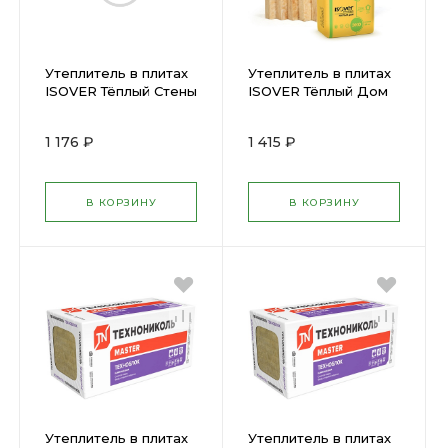
Утеплитель в плитах
Утеплитель в плитах
ISOVER Тёплый Стены
ISOVER Тёплый Дом
Стронг
1170х610х100мм (7 шт)
1000х610х50мм 10 шт)
5 м2 пл ок.15
1 176 ₽
1 415 ₽
6,1 м2 пл ок.19
В КОРЗИНУ
В КОРЗИНУ
Утеплитель в плитах
Утеплитель в плитах