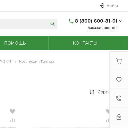
Войти
8 (800) 600-81-01
Заказать звонок
(48762) 7-05-45
ПОМОЩЬ
КОНТАКТЫ
г. Новомосковск,
Первомайская д.108
Пн-Сб: 9.00-18.00 Вс:
9.00-15.00
 "НЗКМ"
/
Коллекция Tularosa
+7 (909) 264-47-70
г. Новомосковск,
Мира, 56
Пн - Сб: 8.00-20.00 Вс:
9.00-18.00
Сортировка
(48731)6-32-18
г. Узловая, Базарная
д.1А
Пн - Сб: 9.00-17.00 Вс:
9.00-15.00