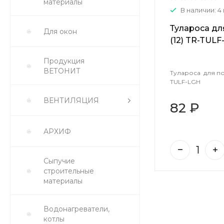
материалы
В наличии: 4
Тулароса дл
Для окон
(12) TR-TULF
Продукция
ВЕТОНИТ
Тулароса для по
TULF-LGH
ВЕНТИЛЯЦИЯ
82 ₽
АРХИФ
Сыпучие
строительные
материалы
Водонагреватели,
котлы