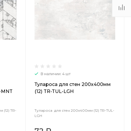
(48735) 4-03-85
г. Кимовск,
Первомайская д.41
Пн - Сб: 9.00-17.00 Вс:
9.00-15.00
В наличии: 4 шт
Тулароса для стен 200х400мм
D-MNT
(12) TR-TUL-LGH
(12) TR-
Тулароса для стен 200х400мм (12) TR-TUL-
LGH
72 ₽