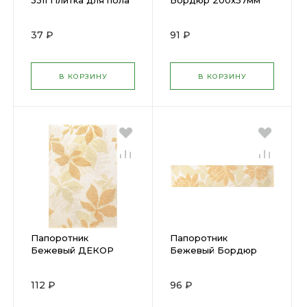
3311 Плитка для пола
Бордюр 200х57мм
302х302мм (КЕРАМА)
(КЕРАМА)
(15) х
В7160/2/8128 (32) х
37 ₽
91 ₽
В КОРЗИНУ
В КОРЗИНУ
Папоротник
Папоротник
Бежевый ДЕКОР
Бежевый Бордюр
200х300мм (КЕРАМА)
300х57мм (КЕРАМА)
А7160/1/8127 (20) х
А7160/3/8127 (30) х
112 ₽
96 ₽