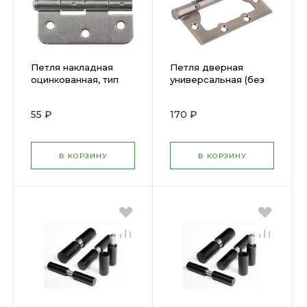
Петля накладная
Петля дверная
оцинкованная, тип
универсальная (без
"ПН", 60 мм,
врезки) "Стандарт"
универсальная (
100х75х2,5 мм латунь
55 ₽
170 ₽
66387 )
(2ВВ - ВР) 66314
В КОРЗИНУ
В КОРЗИНУ