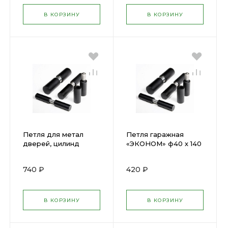
В КОРЗИНУ
В КОРЗИНУ
Петля для метал
Петля гаражная
дверей, цилинд
«ЭКОНОМ» ф40 х 140
формы 45х180мм
мм (шар вставлен в
СИБИН 37617-180-45
деталь, приварная
740 ₽
420 ₽
галтованная) (1шт)
63114014
В КОРЗИНУ
В КОРЗИНУ