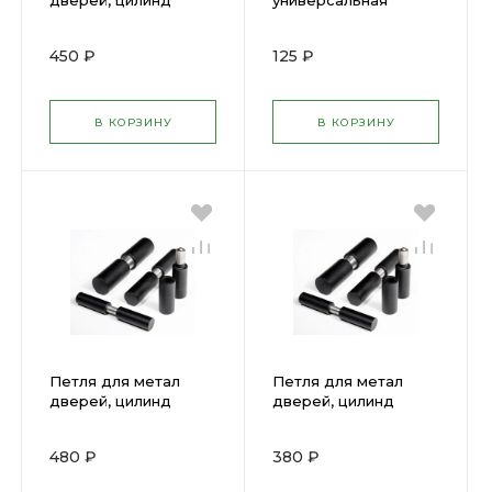
дверей, цилинд
универсальная
формы 38х140мм
STAYER Белый, 75мм
СИБИН 37617-140-38
37611-75-2
450 ₽
125 ₽
В КОРЗИНУ
В КОРЗИНУ
Петля для метал
Петля для метал
дверей, цилинд
дверей, цилинд
формы 40х140мм
формы 36х140мм
СИБИН 37617-140-40
СИБИН 37617-140-36
480 ₽
380 ₽