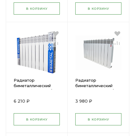
В КОРЗИНУ
В КОРЗИНУ
Радиатор
Радиатор
биметаллический
биметаллический
BIMETAL STI 500/80
BIMETAL STI 500/80
10 cекций Беларусь
6 cекций 01036
6 210 ₽
3 980 ₽
019606
В КОРЗИНУ
В КОРЗИНУ