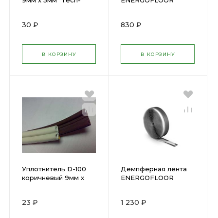
9мм х 5мм "Tech-
ENERGOFLOOR
Top" 1м (53929)
10*100мм 11м 40986
30 ₽
830 ₽
В КОРЗИНУ
В КОРЗИНУ
Уплотнитель D-100
Демпферная лента
коричневый 9мм х
ENERGOFLOOR
8мм 1м 53925
10*150мм 11м 40987
23 ₽
1 230 ₽