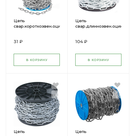
Цепь
Цепь
свар.короткозвен.оцин.DIN766
свар.длиннозвен.оцин.DIN7
2мм (80м)
6мм (18м)
31 ₽
104 ₽
В КОРЗИНУ
В КОРЗИНУ
Цепь
Цепь