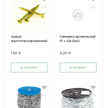
Шуруп
Саморез кровельный
желтопассированный
51 х 4,8 (1шт)
универсальный
Графитовый серый
5,0*20 (100шт) 21520-
7024
1.50 ₽
4.20 ₽
0
В КОРЗИНУ
В КОРЗИНУ