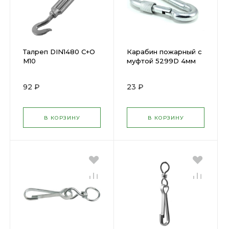
Талреп DIN1480 С+О
Карабин пожарный с
М10
муфтой 5299D 4мм
92 ₽
23 ₽
В КОРЗИНУ
В КОРЗИНУ