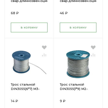
свар.длиннозвен.оцин.DIN763
свар.длиннозвен.оцин.DIN7
4мм (38м)
3мм (60м)
68 ₽
46 ₽
В КОРЗИНУ
В КОРЗИНУ
Трос стальной
Трос стальной
DIN3055(6*7) М3-
DIN3055(1*9) М2-
200м.
200м.
14 ₽
9 ₽