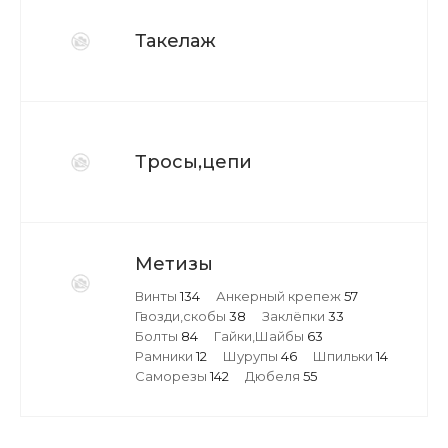
Такелаж
Тросы,цепи
Метизы
Винты
134
Анкерный крепеж
57
Гвозди,скобы
38
Заклёпки
33
Болты
84
Гайки,Шайбы
63
Рамники
12
Шурупы
46
Шпильки
14
Саморезы
142
Дюбеля
55