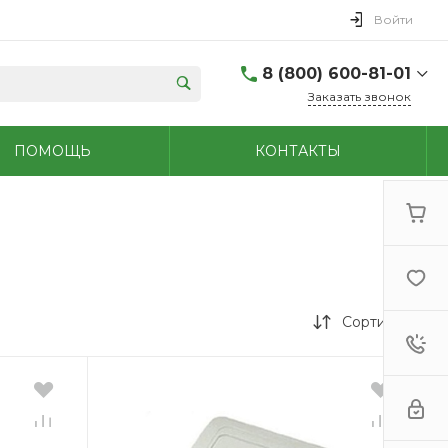
Войти
8 (800) 600-81-01
Заказать звонок
(48762) 7-05-45
ПОМОЩЬ
КОНТАКТЫ
г. Новомосковск,
Первомайская д.108
Пн-Сб: 9.00-18.00 Вс:
9.00-15.00
+7 (909) 264-47-70
г. Новомосковск,
Мира, 56
Пн - Сб: 8.00-20.00 Вс:
9.00-18.00
Сортировка
(48731)6-32-18
г. Узловая, Базарная
д.1А
Пн - Сб: 9.00-17.00 Вс:
9.00-15.00