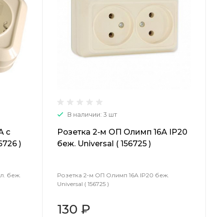
В наличии: 3 шт
А с
Розетка 2-м ОП Олимп 16А IP20
6726 )
беж. Universal ( 156725 )
л. беж.
Розетка 2-м ОП Олимп 16А IP20 беж.
Universal ( 156725 )
130 ₽