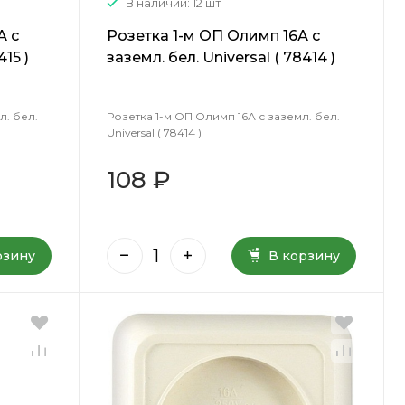
В наличии: 12 шт
А с
Розетка 1-м ОП Олимп 16А с
415 )
заземл. бел. Universal ( 78414 )
л. бел.
Розетка 1-м ОП Олимп 16А с заземл. бел.
Universal ( 78414 )
108 ₽
рзину
В корзину