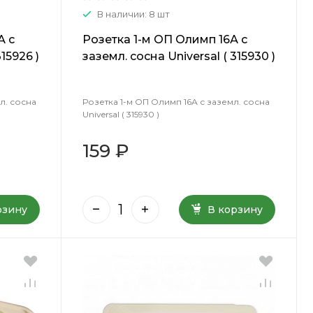
В наличии: 8 шт
А с
Розетка 1-м ОП Олимп 16А с
15926 )
заземл. сосна Universal ( 315930 )
л. сосна
Розетка 1-м ОП Олимп 16А с заземл. сосна
Universal ( 315930 )
159 ₽
рзину
В корзину