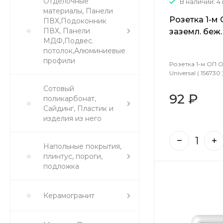
Отделочные
В наличии: 4
материалы, Панели
Розетка 1-м
ПВХ,Подоконник
ПВХ, Панели
заземл. беж. 
МДФ,Подвес.
потолок,Алюминиевые
профили
Розетка 1-м ОП О
Universal ( 156730 
Сотовый
92 ₽
поликарбонат,
Сайдинг, Пластик и
изделия из него
Напольные покрытия,
плинтус, пороги,
подложка
Керамогранит