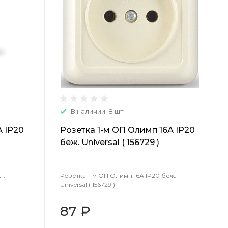
В наличии: 8 шт
А IP20
Розетка 1-м ОП Олимп 16А IP20
беж. Universal ( 156729 )
л.
Розетка 1-м ОП Олимп 16А IP20 беж.
Universal ( 156729 )
87 ₽