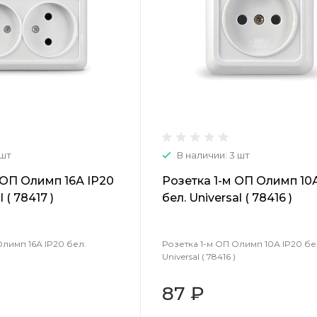
 шт
В наличии: 3 шт
 ОП Олимп 16А IP20
Розетка 1-м ОП Олимп 10
 ( 78417 )
бел. Universal ( 78416 )
Олимп 16А IP20 бел.
Розетка 1-м ОП Олимп 10А IP20 бе
Universal ( 78416 )
87 ₽