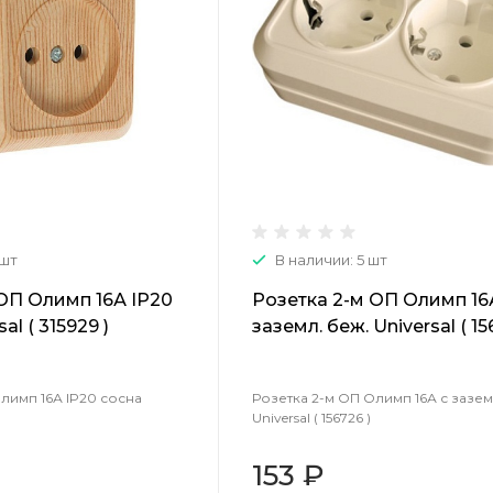
 шт
В наличии: 5 шт
 ОП Олимп 16А IP20
Розетка 2-м ОП Олимп 16
al ( 315929 )
заземл. беж. Universal ( 15
Олимп 16А IP20 сосна
Розетка 2-м ОП Олимп 16А с зазем
Universal ( 156726 )
153 ₽