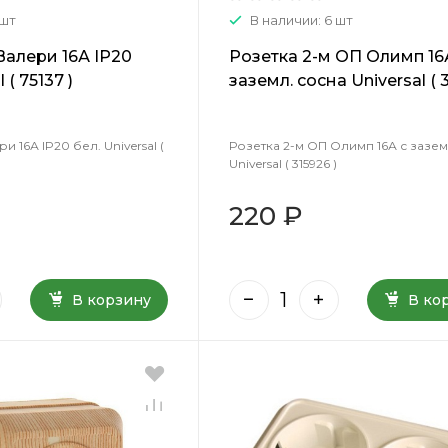
 шт
В наличии: 6 шт
Валери 16А IP20
Розетка 2-м ОП Олимп 16
 ( 75137 )
заземл. сосна Universal ( 3
и 16А IP20 бел. Universal (
Розетка 2-м ОП Олимп 16А с зазем
Universal ( 315926 )
220 ₽
В корзину
В ко