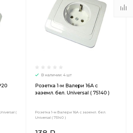
(48735) 4-03-85
г. Кимовск,
Первомайская д.41
Пн - Сб: 9.00-17.00 Вс:
9.00-15.00
В наличии: 4 шт
P20
Розетка 1-м Валери 16А с
заземл. бел. Universal ( 75140 )
iversal (
Розетка 1-м Валери 16А с заземл. бел.
Universal ( 75140 )
138 ₽