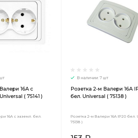
 шт
В наличии: 7 шт
Валери 16А с
Розетка 2-м Валери 16А I
niversal ( 75141 )
бел. Universal ( 75138 )
ри 16А с заземл. бел.
Розетка 2-м Валери 16А IP20 бел. Un
75138 )
153 ₽