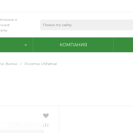
ельные и
очные
иалы
КОМПАНИЯ
ли, Вилки
/
Розетки UNIVersal