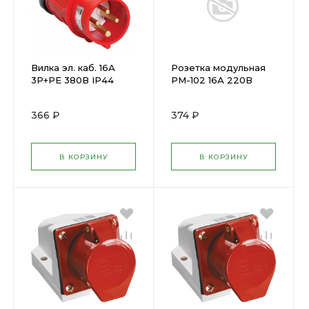
Вилка эл. каб. 16А
Розетка модульная
3P+PE 380В IP44
РМ-102 16А 220В
ССИ-014 ИЭК ( 33360
2Р+PEN на DIN-рейку
)
DEKraft (159494)
366 ₽
374 ₽
В КОРЗИНУ
В КОРЗИНУ