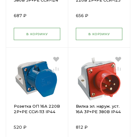
380В 3P+PЕ ССИ-124
220В 2P+PЕ ССИ-123
IP44 ИЭК ( 33363 )
IP44 ИЭК ( 33954 )
687 ₽
656 ₽
В КОРЗИНУ
В КОРЗИНУ
Розетка ОП 16А 220В
Вилка эл. наруж. уст.
2P+PЕ ССИ-113 IP44
16А 3P+PЕ 380В IP44
ИЭК ( 23047 )
ССИ-514 ИЭК ( 78345 )
520 ₽
812 ₽