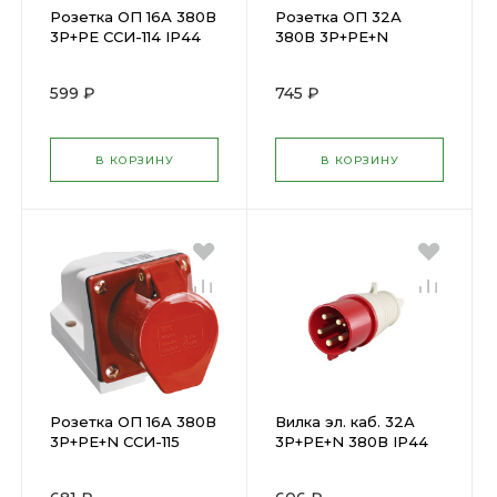
Розетка ОП 16А 380В
Розетка ОП 32А
3P+PЕ ССИ-114 IP44
380В 3P+PЕ+N
ИЭК ( 33362 )
ССИ-125 IP44 ИЭК (
26097 )
599 ₽
745 ₽
В КОРЗИНУ
В КОРЗИНУ
Розетка ОП 16А 380В
Вилка эл. каб. 32А
3P+PЕ+N ССИ-115
3P+PE+N 380В IP44
IP44 ИЭК ( 25814 )
ССИ-025 ИЭК ( 23958
)