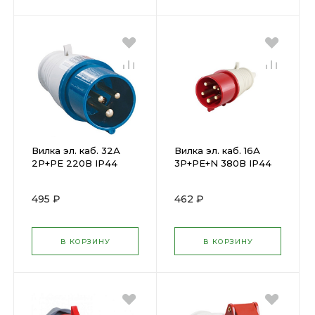
Вилка эл. каб. 32А
Вилка эл. каб. 16А
2P+PE 220В IP44
3P+PE+N 380В IP44
ССИ-023 ИЭК PSR01-
ССИ-015 ИЭК ( 25812 )
032-3 ( 33963 )
495 ₽
462 ₽
В КОРЗИНУ
В КОРЗИНУ