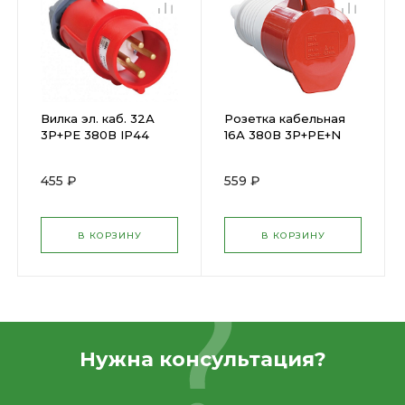
Вилка эл. каб. 32А
Розетка кабельная
3P+PE 380В IP44
16А 380В 3P+PЕ+N
ССИ-024 ИЭК ( 33361
ССИ-215 IP44 ИЭК (
)
33957 )
455 ₽
559 ₽
В КОРЗИНУ
В КОРЗИНУ
Нужна консультация?