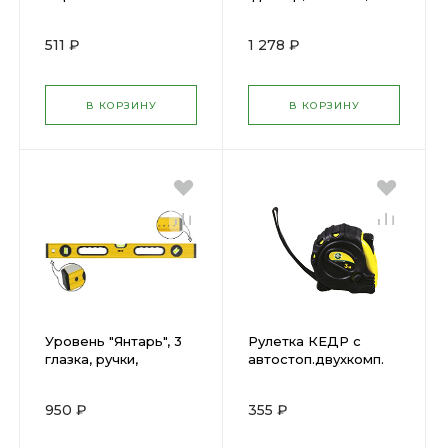
корпус KRAFTOOL
ручками 120см ЗУБР
34022-05-25
34585-120
511 ₽
1 278 ₽
В КОРЗИНУ
В КОРЗИНУ
Уровень "Янтарь", 3
Рулетка КЕДР с
глазка, ручки,
автостоп.двухкомп.
усиленный корпус,
корпус 7,5м (23457)
фрезер. рабочая
950 ₽
355 ₽
грань, шкала 1200 мм
18165