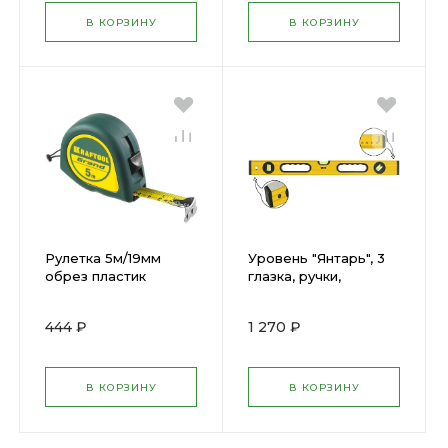
В КОРЗИНУ
В КОРЗИНУ
Рулетка 5м/19мм
Уровень "Янтарь", 3
обрез пластик
глазка, ручки,
корпус KRAFTOOL
усиленный корпус,
34022-05-19
фрезер. рабочая
444 ₽
1 270 ₽
грань, шкала 1000 мм
18164
В КОРЗИНУ
В КОРЗИНУ