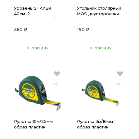
Уровень STAYER
Угольник столярный
40см ,2
MOS двусторонняя
глазка,алюм.,коробчатый,
шкала 350 мм 19374М
с лин.3460-040
380 ₽
190 ₽
В КОРЗИНУ
В КОРЗИНУ
Рулетка 10м/25мм
Рулетка 3м/16мм
обрез пластик
обрез пластик
корпус KRAFTOOL
корпус KRAFTOOL
34022-10-25
34022-03-16