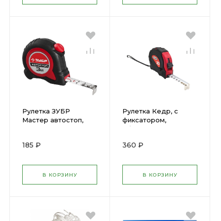
Рулетка ЗУБР
Рулетка Кедр, с
Мастер автостоп,
фиксатором,
двухкомп корп, 3 х
обрезиненная, 10 м x
16мм 34052-03-16
25 мм 23445
185 ₽
360 ₽
В КОРЗИНУ
В КОРЗИНУ