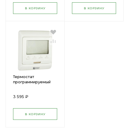
В КОРЗИНУ
В КОРЗИНУ
Термостат
программируемый
ETT-1 16А для теплых
полов датчик пола;
3 595 ₽
датчик воздуха бел.
EKF ( 1241362
В КОРЗИНУ