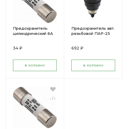
Предохранитель
Предохранитель авт.
цилиндрический 6А
резьбовой ПАР-25
10х38 ПЦ-102 DEKraft
(пробка
( 268744 )
автоматическая)
34 ₽
692 ₽
КЭАЗ 100044( 253833
)
В КОРЗИНУ
В КОРЗИНУ