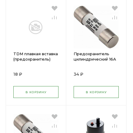
TDM плавкая вставка
Предохранитель
(предохранитель)
цилиндрический 16А
ВПБ6-12 2А 250В
10х38 ПЦ-102 DEKraft
SQ0738-0010 (
( 197163 )
18 ₽
34 ₽
564370 )
В КОРЗИНУ
В КОРЗИНУ