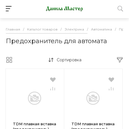
Главная
/
Каталог товаров
/
Электрика
/
Автоматика
/
Пред
Предохранитель для автомата
Сортировка
TDM плавкая вставка
TDM плавкая вставка