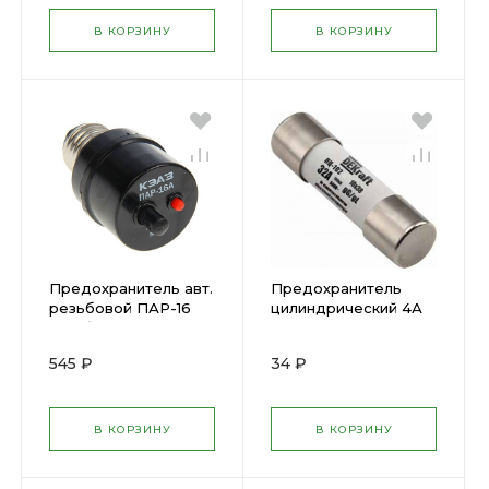
В КОРЗИНУ
В КОРЗИНУ
Предохранитель авт.
Предохранитель
резьбовой ПАР-16
цилиндрический 4А
(пробка
10х38 ПЦ-102 DEKraft
автоматическая)
( 1113631 )
545 ₽
34 ₽
КЭАЗ 100043 ( 253832
)
В КОРЗИНУ
В КОРЗИНУ