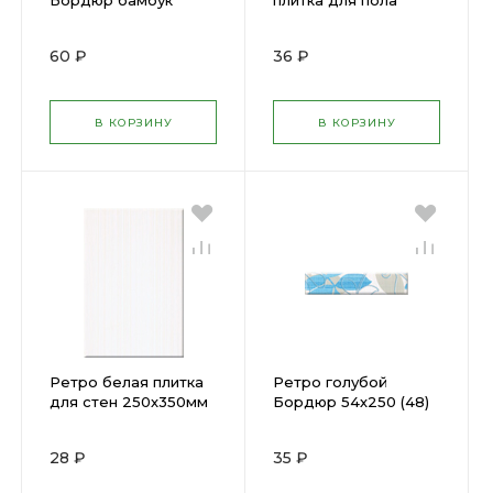
Бордюр бамбук
плитка для пола
65х250 (40) х
300х300мм (15) х
60 ₽
36 ₽
В КОРЗИНУ
В КОРЗИНУ
Ретро белая плитка
Ретро голубой
для стен 250х350мм
Бордюр 54х250 (48)
(16) х
х
28 ₽
35 ₽