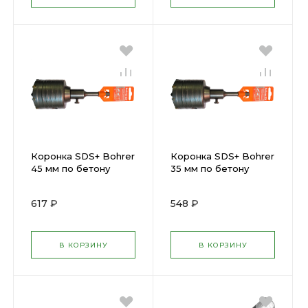
Коронка SDS+ Bohrer
Коронка SDS+ Bohrer
45 мм по бетону
35 мм по бетону
твердосплавная
твердосплавная
ударная (в сборе)
ударная (в сборе)
617 ₽
548 ₽
(30945000)
(30935000)
В КОРЗИНУ
В КОРЗИНУ