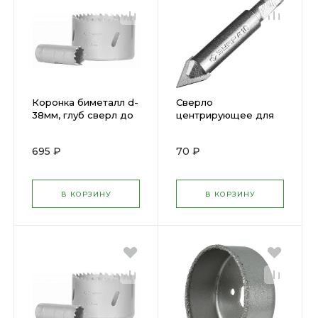
Коронка биметалл d-
Сверло
38мм, глуб сверл до
центрирующее для
38мм ЗУБР 29531-038
коронок ЗУБР 33360-
ХХ 33364 М
695 ₽
70 ₽
В КОРЗИНУ
В КОРЗИНУ