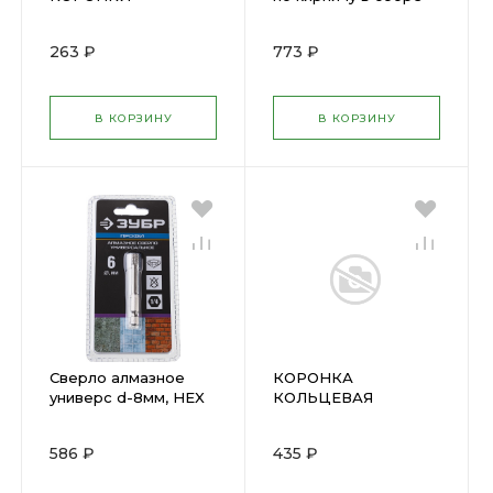
КАРБИДНЫХ
TOOL BERG(2708601)
КОЛЬЦЕВЫХ 19-
( 15865 )
263 ₽
773 ₽
29мм( 16579 )
В КОРЗИНУ
В КОРЗИНУ
Сверло алмазное
КОРОНКА
универс d-8мм, HEX
КОЛЬЦЕВАЯ
ЗУБР 29865-08
КАРБИДНАЯ 43мм
FIT(16568)
586 ₽
435 ₽