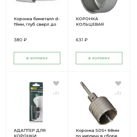
Коронка биметалл d-
КОРОНКА
19мм, глуб сверл до
КОЛЬЦЕВАЯ
38мм ЗУБР 29531-019
КАРБИДНАЯ 67мм
FIT(16574)
380 ₽
631 ₽
В КОРЗИНУ
В КОРЗИНУ
АДАПТЕР ДЛЯ
Коронка SDS+ 68мм
КОРОНКИ
по кирпичу в сборе