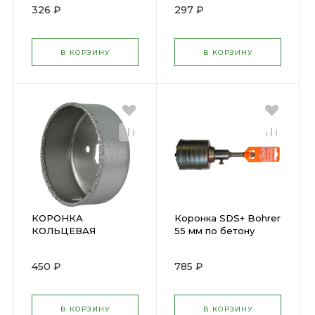
326 ₽
297 ₽
102мм(16580)
В КОРЗИНУ
В КОРЗИНУ
КОРОНКА
Коронка SDS+ Bohrer
КОЛЬЦЕВАЯ
55 мм по бетону
КАРБИДНАЯ 51мм
твердосплавная
FIT(16569)
ударная (в сборе)
450 ₽
785 ₽
(30955000)
В КОРЗИНУ
В КОРЗИНУ