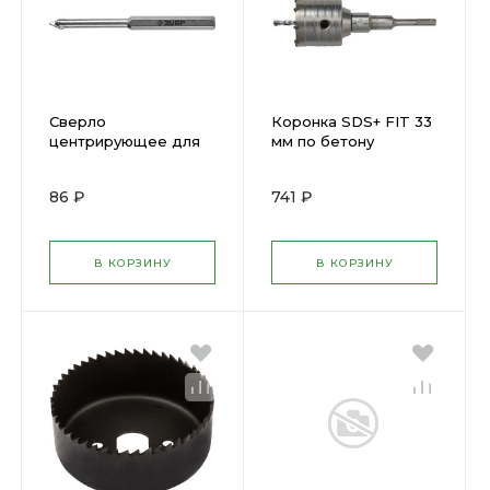
Сверло
Коронка SDS+ FIT 33
центрирующее для
мм по бетону
кольцевых коронок
твердосплавная
33350-хх ЗУБР 33357
ударная (в сборе) (
86 ₽
741 ₽
33441 )
В КОРЗИНУ
В КОРЗИНУ