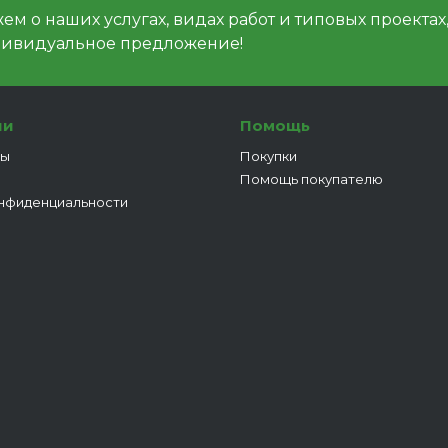
м о наших услугах, видах работ и типовых проектах
дивидуальное предложение!
ии
Помощь
ты
Покупки
Помощь покупателю
нфиденциальности