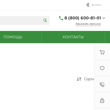
Войти
8 (800) 600-81-01
Заказать звонок
(48762) 7-05-45
ПОМОЩЬ
КОНТАКТЫ
г. Новомосковск,
Первомайская д.108
Пн-Сб: 9.00-18.00 Вс:
9.00-15.00
+7 (909) 264-47-70
г. Новомосковск,
Мира, 56
Пн - Сб: 8.00-20.00 Вс:
9.00-18.00
Сортировка
(48731)6-32-18
г. Узловая, Базарная
д.1А
Пн - Сб: 9.00-17.00 Вс:
9.00-15.00