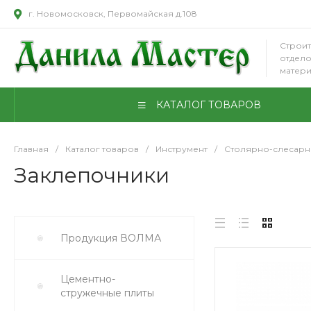
г. Новомосковск, Первомайская д.108
Строит
отдел
матер
КАТАЛОГ ТОВАРОВ
Главная
/
Каталог товаров
/
Инструмент
/
Столярно-слесарн
Заклепочники
Продукция ВОЛМА
Цементно-
стружечные плиты