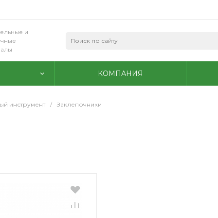
ельные и
очные
иалы
КОМПАНИЯ
ый инструмент
/
Заклепочники