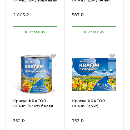
ПФ-115 (6кг) вишневая
ПФ-115 (1,9кг) белая
25990
матовая (30159)
2 005 ₽
587 ₽
В КОРЗИНУ
В КОРЗИНУ
Краска KRAFOR
Краска KRAFOR
ПФ-115 (0,9кг) белая
ПФ-115 (2,7кг)
матовая
бирюзовая (25980)
(30158/208843
352 ₽
753 ₽