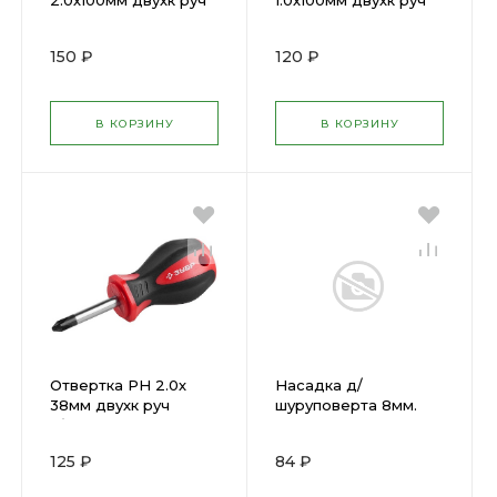
2.0х100мм двухк руч
1.0х100мм двухк руч
ЗУБР 25062-2-100
ЗУБР 25062-1-100
150 ₽
120 ₽
В КОРЗИНУ
В КОРЗИНУ
Отвертка PH 2.0х
Насадка д/
38мм двухк руч
шуруповерта 8мм.
"бочка" ЗУБР 25062-
Профи L65 ( 57948 )
38-2
125 ₽
84 ₽