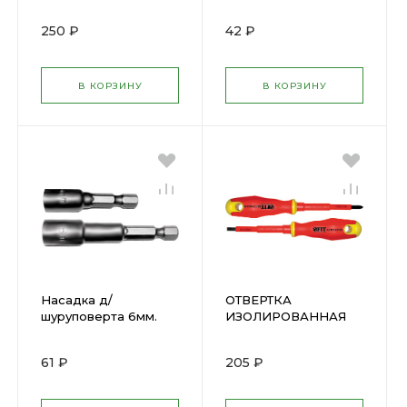
1000Впрорез.ручка
6мм ФИТ(64106)
4х80мм РН1(55893)
250 ₽
42 ₽
В КОРЗИНУ
В КОРЗИНУ
Насадка д/
ОТВЕРТКА
шуруповерта 6мм.
ИЗОЛИРОВАННАЯ
Профи L48 ( 57936 )
1000Впрорез.ручка
3х75мм SL(55896)
61 ₽
205 ₽