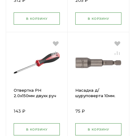
312 ₽
205 ₽
РН2(55894)
В КОРЗИНУ
В КОРЗИНУ
Отвертка PH
Насадка д/
2.0х150мм двухк руч
шуруповерта 10мм.
ЗУБР 25062-2-150
Профи L48 ( 57940 )
143 ₽
75 ₽
В КОРЗИНУ
В КОРЗИНУ