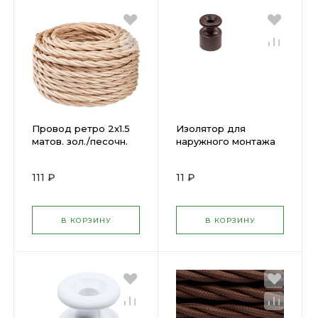
Провод ретро 2х1.5
Изолятор для
матов. зол./песочн.
наружного монтажа
Bironi ( 1330334 )
пластик коричневый
Bironi ( 1654949 )
111 ₽
11 ₽
В КОРЗИНУ
В КОРЗИНУ