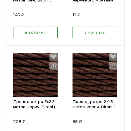
матов. бел. Bironi (
наружного монтажа
1330255 )
пластик песочн. зол.
Bironi ( 1741669 )
145 ₽
11 ₽
В КОРЗИНУ
В КОРЗИНУ
Провод ретро 3х2.5
Провод ретро 2х1.5
матов. корич. Bironi (
матов. корич. Bironi (
1330375 )
1330333 )
208 ₽
88 ₽