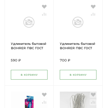
Удлинитель бытовой
Удлинитель бытовой
BOHRER ПВС ГОСТ
BOHRER ПВС ГОСТ
3500Вт, 3х0,75мм 3
3500Вт, 3х0,75мм 3
гнезда 7м ( 10133001 )
гнезда 7м с
590 ₽
700 ₽
выключателем (
10133002 )
В КОРЗИНУ
В КОРЗИНУ