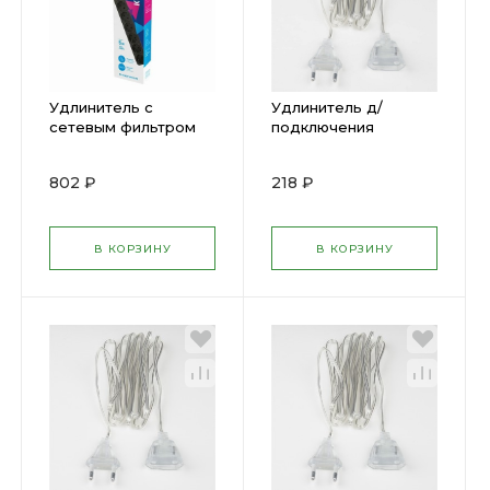
Удлинитель с
Удлинитель д/
сетевым фильтром
подключения
6х3м с заземл. 16А
гирлянд 10м.,
IP20 3.5кВт ( 1587977
прозр.провод 10W
802 ₽
218 ₽
)
UCX-Y25/10W-200
CLEAR Uniel ( 864100)
В КОРЗИНУ
В КОРЗИНУ