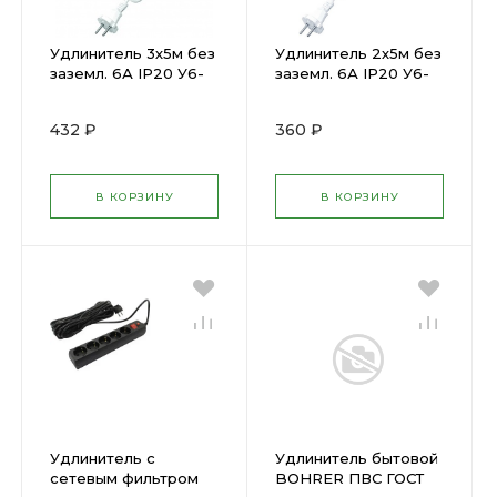
Удлинитель 3х5м без
Удлинитель 2х5м без
заземл. 6А IP20 У6-
заземл. 6А IP20 У6-
639М ПВС 2х0.75
011 ШВВП 2х0.75
UNIVersal ( 47837 )
UNIVersal ( 47818 )
432 ₽
360 ₽
В КОРЗИНУ
В КОРЗИНУ
Удлинитель с
Удлинитель бытовой
сетевым фильтром
BOHRER ПВС ГОСТ