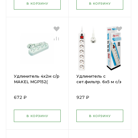
В КОРЗИНУ
В КОРЗИНУ
Удлинитель 4х2м с/р
Удлинитель с
MAKEL MGP152(
сет.фильтр. 6х5 м с/з
55944)
10А BURO белый
600SH-5-W 992275 (
672 ₽
927 ₽
39462 )
В КОРЗИНУ
В КОРЗИНУ