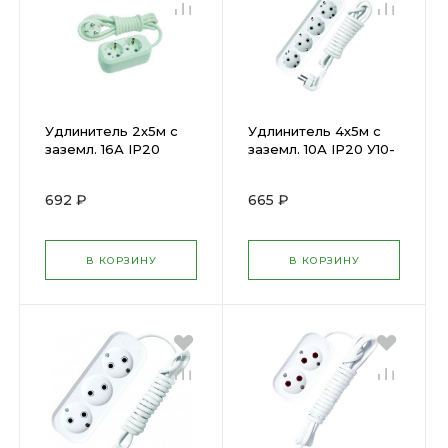
Удлинитель 2х5м с
Удлинитель 4х5м с
заземл. 16А IP20
заземл. 10А IP20 У10-
Е-302 АБС-пл. ПВС
555 ПВС 3х0.75
3х1 UNIVersal ( 65994 )
UNIVersal ( 47853 )
692 ₽
665 ₽
В КОРЗИНУ
В КОРЗИНУ