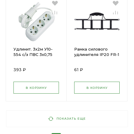
Удлинит. 3х2м У10-
Рамка силового
554 с/з ПВС 3х0,75
удлинителя IP20 FR-1
UNIVersal 554-02(
Эра Б0047877(
47826 )
1356788 )
393 ₽
61 ₽
В КОРЗИНУ
В КОРЗИНУ
ПОКАЗАТЬ ЕЩЕ