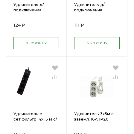
Удлинитель д/
Удлинитель д/
подключения
подключения
гирлянд 3м.,
гирлянд 2м.,
прозр.провод 10W
прозр.провод 10W
124 ₽
111 ₽
UCX-Y25/10W-300
UCX-Y25/10W-200
CLEAR Uniel ( 828161)
CLEAR Uniel ( 763669)
В КОРЗИНУ
В КОРЗИНУ
Удлинитель с
Удлинитель 3х5м с
сет.фильтр. 4х1.5 м с/
заземл. 16А IP20
з 10А Космос ЧЕРН (
Makel MGP134( 5882 )
1587967 )