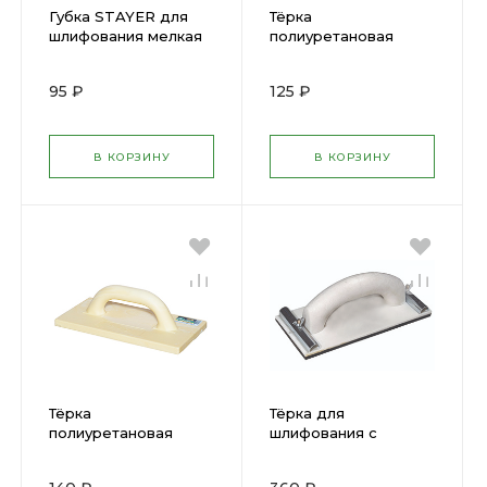
Губка STAYER для
Тёрка
шлифования мелкая
полиуретановая
3560-1
120х190мм DEXX
08134-12-19
95 ₽
125 ₽
В КОРЗИНУ
В КОРЗИНУ
Тёрка
Тёрка для
полиуретановая
шлифования с
140х230мм DEXX
зажимом 105х230мм
08134-14-23
КЕДР (27519)