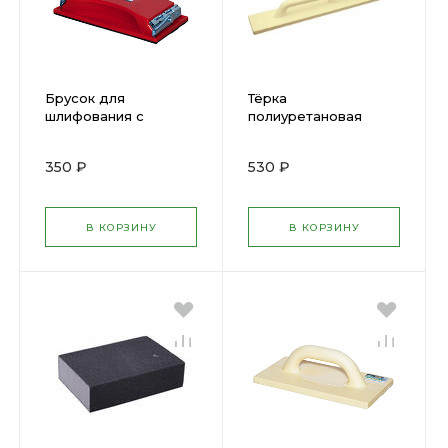
Брусок для
Тёрка
шлифования с
полиуретановая
зажимами КЕДР
(полутёрок) DEXX
105х212мм (27518)
120х1000мм 08134-12-
350 ₽
530 ₽
100
В КОРЗИНУ
В КОРЗИНУ