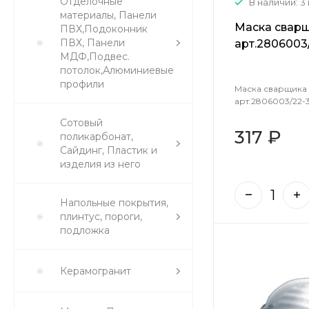
Отделочные
В наличии: 3
материалы, Панели
Маска сварщ
ПВХ,Подоконник
ПВХ, Панели
арт.2806003
МДФ,Подвес.
потолок,Алюминиевые
профили
Маска сварщика 
арт.2806003
Сотовый
317 ₽
поликарбонат,
Сайдинг, Пластик и
изделия из него
Напольные покрытия,
плинтус, пороги,
подложка
Керамогранит