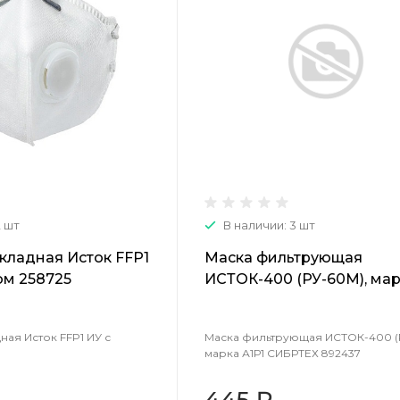
2 шт
В наличии: 3 шт
кладная Исток FFP1
Маска фильтрующая
ом 258725
ИСТОК-400 (РУ-60М), ма
А1Р1 СИБРТЕХ 892437
ная Исток FFP1 ИУ с
Маска фильтрующая ИСТОК-400 (
марка А1Р1 СИБРТЕХ 892437
445 ₽