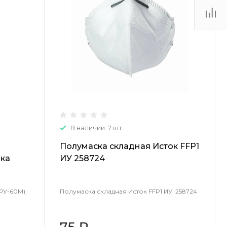
(48735) 4-03-85
г. Кимовск,
Первомайская д.41
Пн - Сб: 9.00-17.00 Вс:
9.00-15.00
В наличии: 7 шт
Полумаска складная Исток FFP1
рка
ИУ 258724
РУ-60М),
Полумаска складная Исток FFP1 ИУ 258724
75 ₽