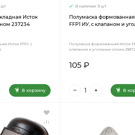
 шт
В наличии: 9 шт
кладная Исток
Полумаска формованная
аном 237234
FFP1 ИУ, с клапаном и уг
слоем 258723
ая Исток FFP1, с
Полумаска формованная Исток FFP
4
клапаном и угольным слоем 2587
105 ₽
В корзину
В ко