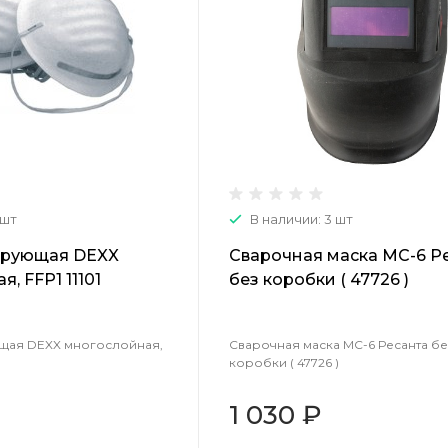
 шт
В наличии: 3 шт
трующая DEXX
Сварочная маска МС-6 Р
, FFP1 11101
без коробки ( 47726 )
щая DEXX многослойная,
Сварочная маска МС-6 Ресанта бе
коробки ( 47726 )
1 030 ₽