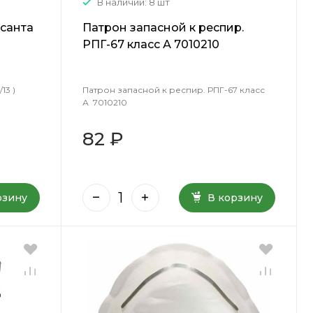
В наличии: 8 шт
есанта
Патрон запасной к респир.
РПГ-67 класс А 7010210
13 )
Патрон запасной к респир. РПГ-67 класс
А 7010210
82 ₽
рзину
В корзину