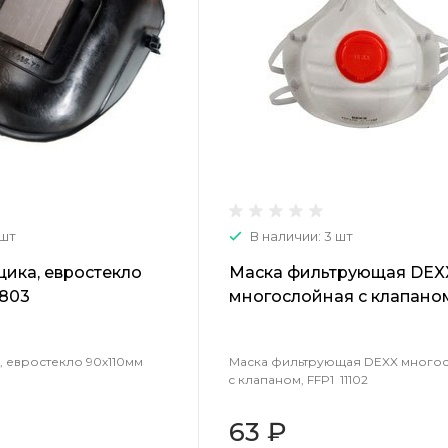
 шт
В наличии: 3 шт
ика, евростекло
Маска фильтрующая DEX
0803
многослойная c клапаном
11102
 евростекло 90х110мм
Маска фильтрующая DEXX много
c клапаном, FFP1 11102
63 ₽