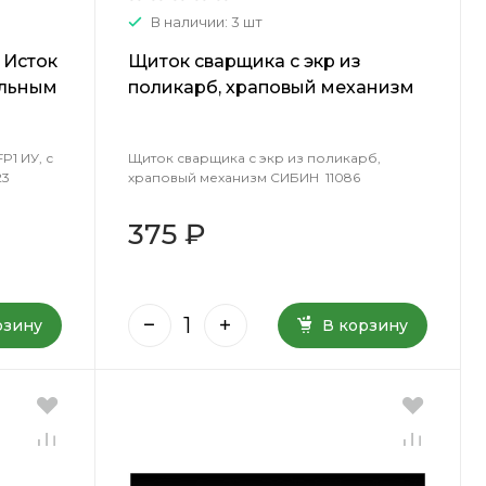
В наличии: 3 шт
 Исток
Щиток сварщика с экр из
ольным
поликарб, храповый механизм
СИБИН 11086
1 ИУ, с
Щиток сварщика с экр из поликарб,
23
храповый механизм СИБИН 11086
375 ₽
рзину
В корзину