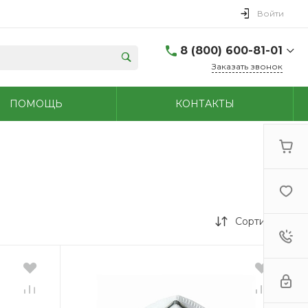
Войти
8 (800) 600-81-01
Заказать звонок
(48762) 7-05-45
ПОМОЩЬ
КОНТАКТЫ
г. Новомосковск,
Первомайская д.108
Пн-Сб: 9.00-18.00 Вс:
9.00-15.00
+7 (909) 264-47-70
г. Новомосковск,
Мира, 56
Пн - Сб: 8.00-20.00 Вс:
9.00-18.00
Сортировка
(48731)6-32-18
г. Узловая, Базарная
д.1А
Пн - Сб: 9.00-17.00 Вс:
9.00-15.00