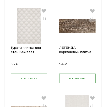
Турати плитка для
ЛЕГЕНДА
стен Бежевая
коричневый плитка
структура
для пола 201х502мм
200х300мм (КЕРАМА)
(12)
56 ₽
94 ₽
(20) 8334
В КОРЗИНУ
В КОРЗИНУ