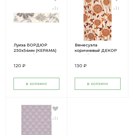
Луиза БОРДЮР
Венесуэла
250х54мм (КЕРАМА)
коричневый ДЕКОР
(30) 6235/7
D1207/6121
250х400мм (10)
120 ₽
130 ₽
В КОРЗИНУ
В КОРЗИНУ