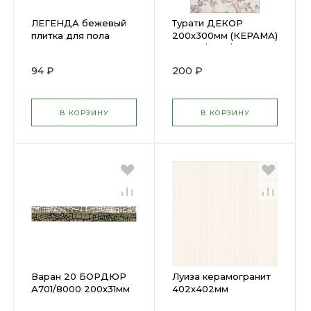
ЛЕГЕНДА бежевый
Турати ДЕКОР
плитка для пола
200х300мм (КЕРАМА)
201х502мм (12)
(20) VT\A168\8333
94 ₽
200 ₽
В КОРЗИНУ
В КОРЗИНУ
Варан 20 БОРДЮР
Луиза керамогранит
А701/8000 200х31мм
402х402мм
(34) х
(КЕРАМА) (10)