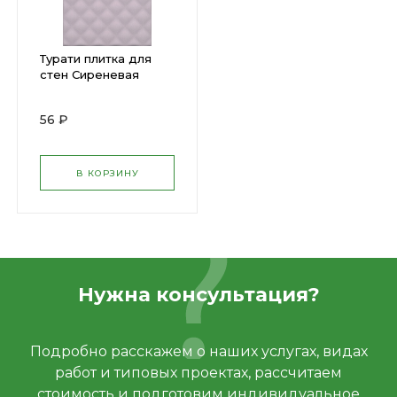
Турати плитка для
стен Сиреневая
структура
200х300мм (КЕРАМА)
56 ₽
(20) 8335
В КОРЗИНУ
Нужна консультация?
Подробно расскажем о наших услугах, видах
работ и типовых проектах, рассчитаем
стоимость и подготовим индивидуальное