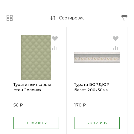
Сортировка
Турати плитка для
Турати БОРДЮР
стен Зеленая
Багет 200х50мм
структура
(КЕРАМА) (15)
200х300мм (КЕРАМА)
BLB048
56 ₽
170 ₽
(20) 8336
В КОРЗИНУ
В КОРЗИНУ