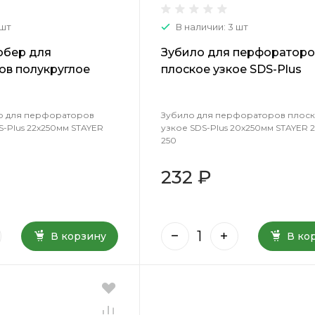
 шт
В наличии: 3 шт
обер для
Зубило для перфораторо
ов полукруглое
плоское узкое SDS-Plus
х250мм STAYER
20х250мм STAYER 29352-
0
р для перфораторов
Зубило для перфораторов плос
-Plus 22х250мм STAYER
узкое SDS-Plus 20х250мм STAYER 2
250
232 ₽
В корзину
В ко