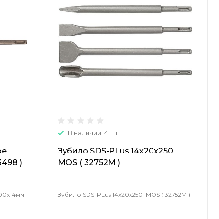
В наличии: 4 шт
ое
Зубило SDS-PLus 14х20х250
498 )
MOS ( 32752M )
00х14мм
Зубило SDS-PLus 14х20х250 MOS ( 32752M )