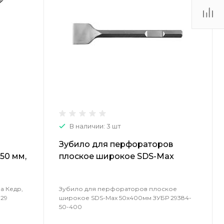
(48735) 4-03-85
г. Кимовск,
Первомайская д.41
Пн - Сб: 9.00-17.00 Вс:
9.00-15.00
В наличии: 3 шт
Зубило для перфораторов
50 мм,
плоское широкое SDS-Max
50х400мм ЗУБР 29384-50-400
а Кедр,
Зубило для перфораторов плоское
129
широкое SDS-Max 50х400мм ЗУБР 29384-
50-400