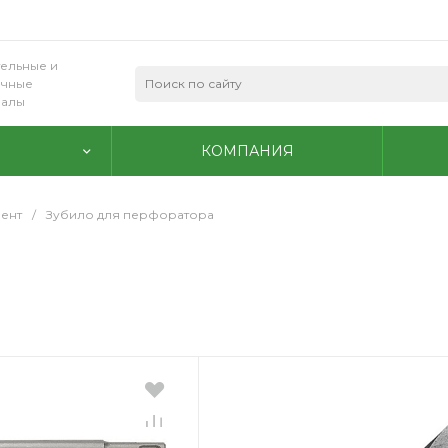
ельные и
очные
иалы
КОМПАНИЯ
ент
/
Зубило для перфоратора