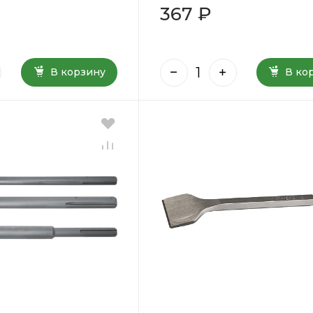
367 ₽
В корзину
В ко