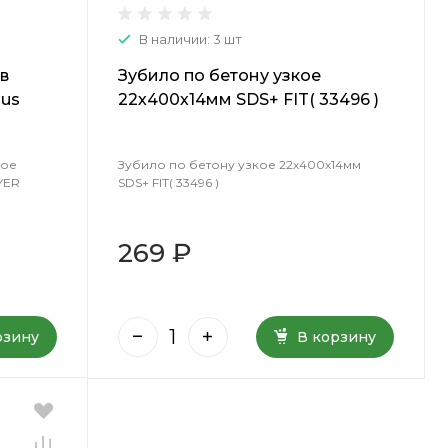
В наличии: 3 шт
в
Зубило по бетону узкое
lus
22х400х14мм SDS+ FIT( 33496 )
40-250
кое
Зубило по бетону узкое 22х400х14мм
YER
SDS+ FIT( 33496 )
269 ₽
рзину
В корзину