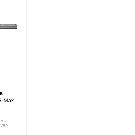
в
S-Max
-300
бер
ЗУБР