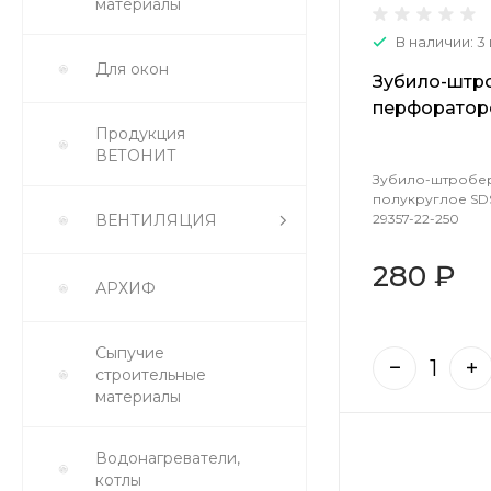
материалы
В наличии: 3
Для окон
Зубило-штр
перфоратор
SDS-Plus 22
Продукция
ВЕТОНИТ
29357-22-25
Зубило-штробе
полукруглое SDS
29357-22-250
ВЕНТИЛЯЦИЯ
280 ₽
АРХИФ
Сыпучие
строительные
материалы
Водонагреватели,
котлы