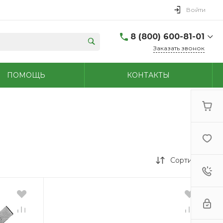
Войти
8 (800) 600-81-01
Заказать звонок
(48762) 7-05-45
ПОМОЩЬ
КОНТАКТЫ
г. Новомосковск,
Первомайская д.108
Пн-Сб: 9.00-18.00 Вс:
9.00-15.00
+7 (909) 264-47-70
г. Новомосковск,
Мира, 56
Пн - Сб: 8.00-20.00 Вс:
9.00-18.00
Сортировка
(48731)6-32-18
г. Узловая, Базарная
д.1А
Пн - Сб: 9.00-17.00 Вс:
9.00-15.00