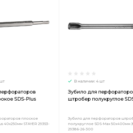
 шт
В наличии: 4 шт
 перфораторов
Зубило для перфораторо
окое SDS-Plus
штробер полукруглое SD
AYER 29353-40-250
50х400мм ЗУБР 29386-26
фораторов плоское
Зубило для перфораторов штро
s 40х250мм STAYER 29353-
полукруглое SDS-Max 50х400мм 
29386-26-300