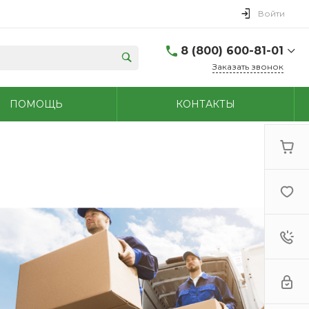
Войти
8 (800) 600-81-01
Заказать звонок
(48762) 7-05-45
ПОМОЩЬ
КОНТАКТЫ
г. Новомосковск,
Первомайская д.108
Пн-Сб: 9.00-18.00 Вс:
9.00-15.00
+7 (909) 264-47-70
г. Новомосковск,
Мира, 56
Пн - Сб: 8.00-20.00 Вс:
9.00-18.00
(48731)6-32-18
г. Узловая, Базарная
д.1А
Пн - Сб: 9.00-17.00 Вс:
9.00-15.00