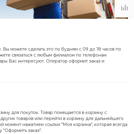
(48735) 4-03-85
г. Кимовск,
Первомайская д.41
Пн - Сб: 9.00-17.00 Вс:
9.00-15.00
. Вы можете сделать это по будням с 09 до 18 часов по
жете связаться с любым филиалом по телефонам
вары Вас интересуют. Оператор оформит заказ и
рзину для покупок. Товар помещается в корзину с
других товаров или перейти в корзину для дальнейшего
 момент нажатием ссылки "Моя корзина", которая всегда
у "Оформить заказ".