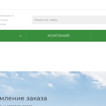
ельные и
очные
иалы
КОМПАНИЯ
мление заказа