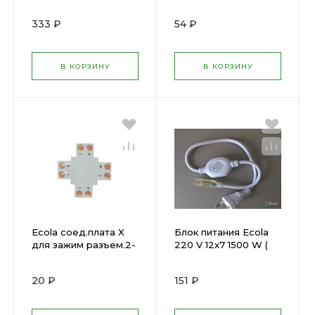
накл+расс.-акс
L для зажим
2000х17.5х6 алюм/
разъема+2зажима 2х
333 ₽
54 ₽
поликарб 523400 (
конт IP68( 601164 )
679196 )
В КОРЗИНУ
В КОРЗИНУ
Ecola соед.плата X
Блок питания Ecola
для зажим разъем.2-
220 V 12х7 1500 W (
х конт SMD3528 (
интерьер.) Н1215 (
440732 )
563238 )
20 ₽
151 ₽