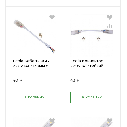
Ecola Кабель RGB
Ecola Коннектор
220V 14x7 150мм с
220V 14*7 гибкий
муфтой и разъемом
соедин, для 2-конт.
IP68 SCJM14( 563119 )
для ленты IP68(
40 ₽
43 ₽
601171 )
В КОРЗИНУ
В КОРЗИНУ