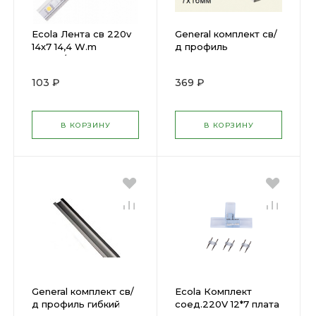
Ecola Лента св 220v
General комплект св/
14х7 14,4 W.m
д профиль
60Led/m IP 68
накл+расс.-акс
Желтый S10Y14ESB(
2000х16х7мм алюм/
103 ₽
369 ₽
617987 )
поликарб 523300 (
651057 )
В КОРЗИНУ
В КОРЗИНУ
General комплект св/
Ecola Комплект
д профиль гибкий
соед.220V 12*7 плата