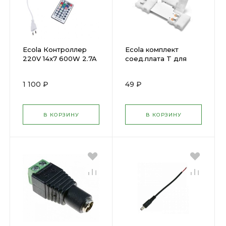
Ecola Контроллер
Ecola комплект
220V 14x7 600W 2.7A
соед.плата T для
RGB с радиопультом
зажима
RF1406KSB( 563129 )
разъема+3заж.
1 100 ₽
49 ₽
2хконтSDM3528(
542049 )
В КОРЗИНУ
В КОРЗИНУ