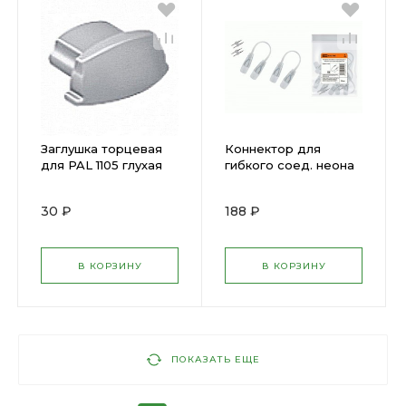
Заглушка торцевая
Коннектор для
для PAL 1105 глухая
гибкого соед. неона
Jazzway ( 482786 )
SMD2835-220 B
односторон.SQ0331-
30 ₽
188 ₽
1541 ( 804056 )
В КОРЗИНУ
В КОРЗИНУ
ПОКАЗАТЬ ЕЩЕ