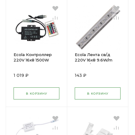
Ecola Контроллер
Ecola Лента св/д
220V 16x8 1500W
220V 16x8 9.6W/m
6.6A RGB с ИК
120Led/m IP68 RGB
пультом CRS615ESB(
SA5M10ESB( 641194 )
1 019 ₽
143 ₽
638655 )
В КОРЗИНУ
В КОРЗИНУ