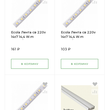
Ecola Лента св 220v
Ecola Лента св 220v
14х7 14,4 W.m
14х7 14,4 W.m
60Led/m IP 68
60Led/m IP 68
Красный S10R14ESB(
Зеленый S10M14ESB(
161 ₽
103 ₽
617985 )
617983 )
В КОРЗИНУ
В КОРЗИНУ