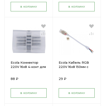
В КОРЗИНУ
В КОРЗИНУ
Ecola Коннектор
Ecola Кабель RGB
220V 16x8 4-конт для
220V 16x8 150мм с
ленты IP68 RGB
муфтой и разъемом
SCMM16ESB( 563126 )
IP68 SCJM16ESB(
88 ₽
29 ₽
563120 )
В КОРЗИНУ
В КОРЗИНУ