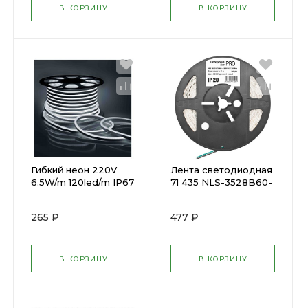
В КОРЗИНУ
В КОРЗИНУ
Гибкий неон 220V
Лента светодиодная
6.5W/m 120led/m IP67
71 435 NLS-3528B60-
6000K SQ0331-1510 (
4.8-IP20-12В-Pro R5
773441 )
4.8Вт/м (уп.5м)
265 ₽
477 ₽
Navigator( 248896 )
В КОРЗИНУ
В КОРЗИНУ