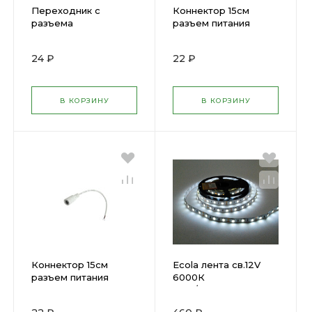
Переходник с
Коннектор 15см
разъема
разъем питания
штырьковогона
штекер
колодку(мама) Ecola
1шт.Ecola(440747)
24 ₽
22 ₽
(680562)
В КОРЗИНУ
В КОРЗИНУ
Коннектор 15см
Ecola лента св.12V
разъем питания
6000К
гнездо
7,2w/m(гермет) 5
1шт.Ecola(440746)
м(492553)