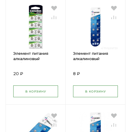
Элемент питания
Элемент питания
алкалиновый
алкалиновый
"таблетка" G 5
"таблетка" AG1 LR60
Mercury Free AG5-
(блист.10шт) ( 305169 )
20 ₽
8 ₽
BP0%Hg
393A/LR754/193 BL-10
( 478530 )
В КОРЗИНУ
В КОРЗИНУ