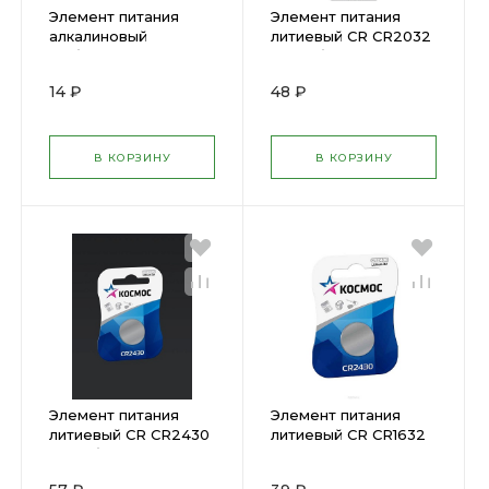
Элемент питания
Элемент питания
алкалиновый
литиевый CR CR2032
"таблетка" AG12 LR43
BL-5 (блист.5шт)
( 305180 )
Camelion 1595( 197879
14 ₽
48 ₽
)
В КОРЗИНУ
В КОРЗИНУ
Элемент питания
Элемент питания
литиевый CR CR2430
литиевый CR CR1632
1хBL (блист.1шт)
1хBL Космос
Космос
KOCR16321BL (