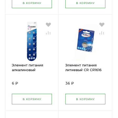
В КОРЗИНУ
В КОРЗИНУ
Элемент питания
Элемент питания
алкалиновый
литиевый CR CR1616
"таблетка" AG3 LR41)
1хBL (блист.1шт)
Космос(LR41)10BL(
Космос ( 162713 )
6 ₽
36 ₽
305171 )
В КОРЗИНУ
В КОРЗИНУ