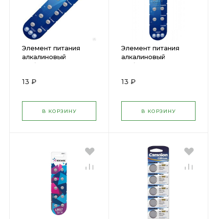
Элемент питания
Элемент питания
алкалиновый
алкалиновый
"таблетка" AG5 LR48
"таблетка" AG8 LR55(
(блист.10шт) Космос
305176 )
13 ₽
13 ₽
KOCG5(LR48)10BL (
305173 )
В КОРЗИНУ
В КОРЗИНУ