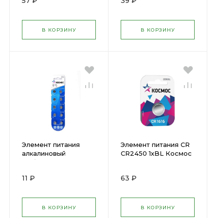
57 ₽
39 ₽
KOCR24301BL (
494818 )
162712 )
В КОРЗИНУ
В КОРЗИНУ
Элемент питания
Элемент питания CR
алкалиновый
CR2450 1хBL Космос
"таблетка" AG6 LR69
KOCR24501BL ( 162711
Космос
)
11 ₽
63 ₽
KOCG6(LR69)10BL(
305174 )
В КОРЗИНУ
В КОРЗИНУ