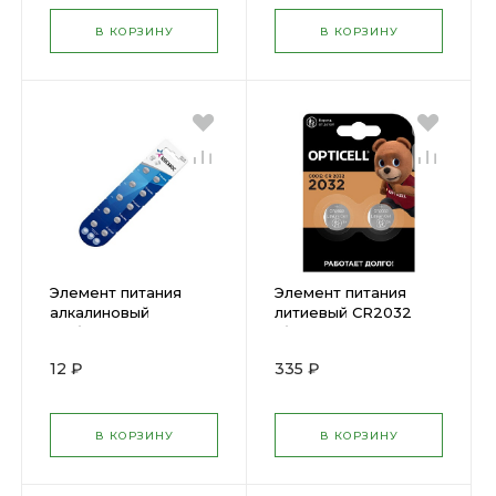
В КОРЗИНУ
В КОРЗИНУ
Элемент питания
Элемент питания
алкалиновый
литиевый CR2032
"таблетка" AG2 LR 59
(блист. 2шт) Specialty
Космос10BL( 305170 )
Opticell 5060001 (
12 ₽
335 ₽
1775450 )
В КОРЗИНУ
В КОРЗИНУ