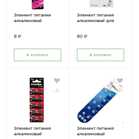
Элемент питания
Элемент питания
алкалиновый
алкалиновый для
"таблетка" AG 6 LR
пультов сигнализаций
920 ФАZА ( 495364 )
LR27A Mercury Free
8 ₽
80 ₽
A27-BP1 12В BL-1
(478544)
В КОРЗИНУ
В КОРЗИНУ
Элемент питания
Элемент питания
алкалиновый
алкалиновый