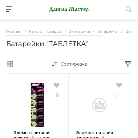
Главная
/
Каталог товаров
/
Электрика
/
Батарейки
/
Батар
Батарейки "ТАБЛЕТКА"
Сортировка
Элемент питания
Элемент питания