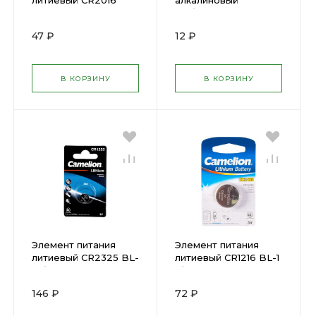
литиевый CR2016
алкалиновый
Camelion ( 197888 )
"таблетка" AG4 LR66
Camelion ( 478529 )
47 ₽
12 ₽
В КОРЗИНУ
В КОРЗИНУ
Элемент питания
Элемент питания
литиевый CR2325 BL-
литиевый CR1216 BL-1
1 (блист.1шт) Camelion
(блист.1шт) Camelion
(197924)
(197927)
146 ₽
72 ₽