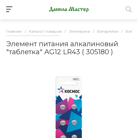
Главная
/
Каталог товаров
/
Электрика
/
Батарейки
/
Батар
Элемент питания алкалиновый
"таблетка" AG12 LR43 ( 305180 )