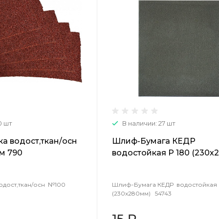
0 шт
В наличии: 27 шт
а водост,ткан/осн
Шлиф-Бумага КЕДР
м 790
водостойкая Р 180 (230х
54743
дост,ткан/осн №100
Шлиф-Бумага КЕДР водостойкая 
(230х280мм) 54743
15 ₽