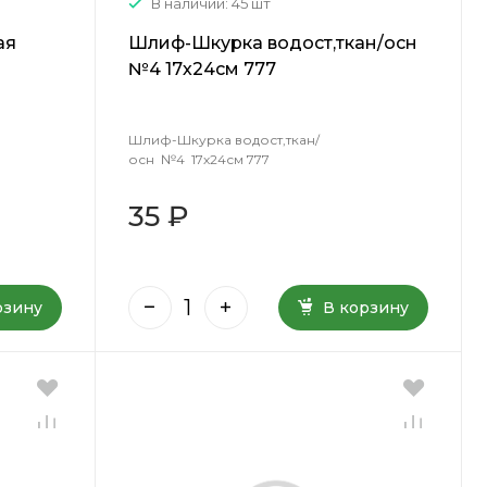
В наличии: 45 шт
ая
Шлиф-Шкурка водост,ткан/осн
№4 17х24см 777
Шлиф-Шкурка водост,ткан/
осн №4 17х24см 777
35 ₽
рзину
В корзину