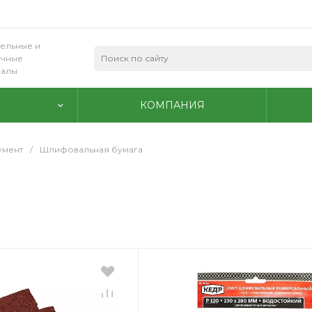
ельные и
очные
иалы
КОМПАНИЯ
умент
/
Шлифовальная бумага