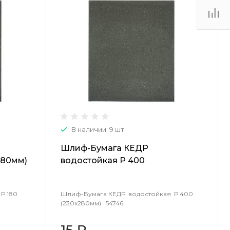
(48735) 4-03-85
г. Кимовск,
Первомайская д.41
Пн - Сб: 9.00-17.00 Вс:
9.00-15.00
В наличии: 9 шт
Шлиф-Бумага КЕДР
280мм)
водостойкая Р 400
(230х280мм) 54746
Р 180
Шлиф-Бумага КЕДР водостойкая Р 400
(230х280мм) 54746
15 ₽