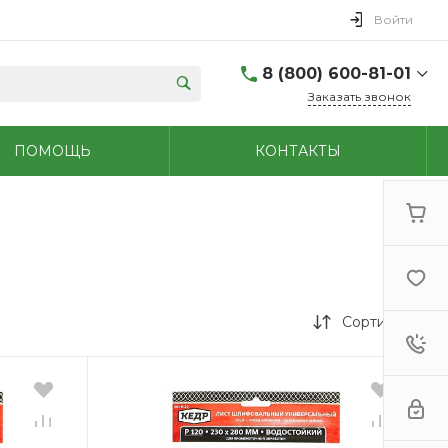
Войти
8 (800) 600-81-01
Заказать звонок
(48762) 7-05-45
ПОМОЩЬ
КОНТАКТЫ
г. Новомосковск,
Первомайская д.108
Пн-Сб: 9.00-18.00 Вс:
9.00-15.00
+7 (909) 264-47-70
г. Новомосковск,
Мира, 56
Пн - Сб: 8.00-20.00 Вс:
9.00-18.00
Сортировка
(48731)6-32-18
г. Узловая, Базарная
д.1А
Пн - Сб: 9.00-17.00 Вс:
9.00-15.00