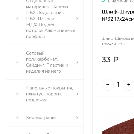
Отделочные
В наличии: 6
материалы, Панели
Шлиф-Шкурк
ПВХ,Подоконник
ПВХ, Панели
№32 17х24см
МДФ,Подвес.
потолок,Алюминиевые
профили
Шлиф-Шкурка во
17х24см 786
Сотовый
33 ₽
поликарбонат,
Сайдинг, Пластик и
изделия из него
Напольные покрытия,
плинтус, пороги,
подложка
Керамогранит