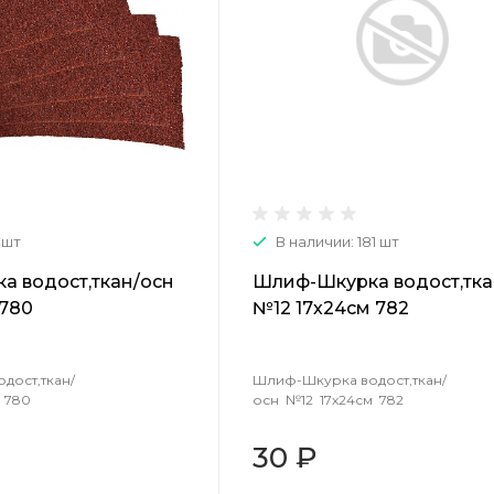
 шт
В наличии: 181 шт
а водост,ткан/осн
Шлиф-Шкурка водост,тка
 780
№12 17х24см 782
дост,ткан/
Шлиф-Шкурка водост,ткан/
 780
осн №12 17х24см 782
30 ₽