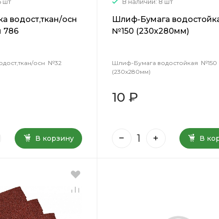
5 шт
В наличии: 8 шт
а водост,ткан/осн
Шлиф-Бумага водостойк
 786
№150 (230х280мм)
дост,ткан/осн №32
Шлиф-Бумага водостойкая №150
(230х280мм)
10 ₽
В корзину
В ко