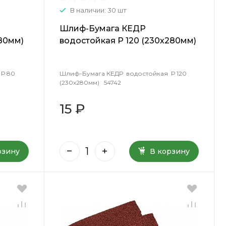
В наличии: 30 шт
Шлиф-Бумага КЕДР
80мм)
водостойкая Р 120 (230х280мм)
54742
Р 80
Шлиф-Бумага КЕДР водостойкая Р 120
(230х280мм) 54742
15 ₽
рзину
В корзину