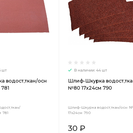
6 шт
В наличии: 44 шт
а водост,ткан/осн
Шлиф-Шкурка водост,тка
 781
№80 17х24см 790
дост,ткан/
Шлиф-Шкурка водост,ткан/осн 
 781
17х24см 790
30 ₽