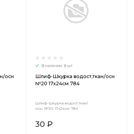
В наличии: 8 шт
н/осн
Шлиф-Шкурка водост,ткан/осн
№20 17х24см 784
Шлиф-Шкурка водост,ткан/
осн №20 17х24см 784
30 ₽