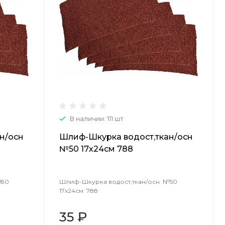
В наличии: 111 шт
н/осн
Шлиф-Шкурка водост,ткан/осн
№50 17х24см 788
№80
Шлиф-Шкурка водост,ткан/осн №50
17х24см 788
35 ₽