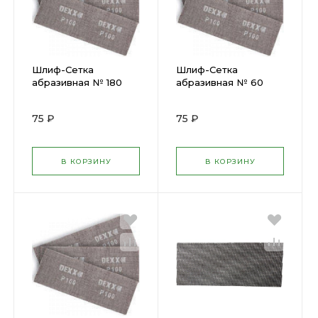
Шлиф-Сетка
Шлиф-Сетка
абразивная № 180
абразивная № 60
Dexx (105х280мм)
Dexx (105х280мм)
(Упаковка-3шт)
(Упаковка-3шт)
75 ₽
75 ₽
35550-180
35550-060
В КОРЗИНУ
В КОРЗИНУ