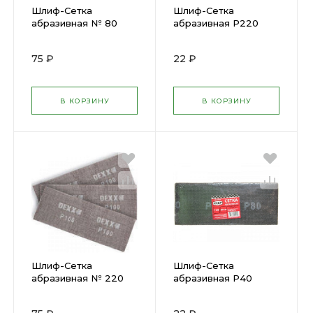
Шлиф-Сетка
Шлиф-Сетка
абразивная № 80
абразивная Р220
Dexx (105х280мм)
КЕДР (115х280мм)
(Упаковка-3шт)
030-0220/25352
75 ₽
22 ₽
35550-080
В КОРЗИНУ
В КОРЗИНУ
Шлиф-Сетка
Шлиф-Сетка
абразивная № 220
абразивная Р40
Dexx (105х280мм)
КЕДР (115х280мм)
(Упаковка-3шт)
030-0040/25344