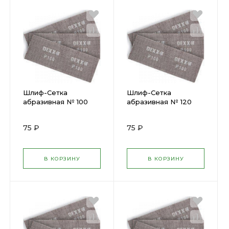
Шлиф-Сетка
Шлиф-Сетка
абразивная № 100
абразивная № 120
Dexx (105х280мм)
Dexx (105х280мм)
(Упаковка-3шт)
(Упаковка-3шт)
75 ₽
75 ₽
35550-100
35550-120
В КОРЗИНУ
В КОРЗИНУ