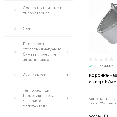
Древесно-плитные и
пиломатериалы
Сайт
Радиаторы
отопления чугунные,
биметаллические,
алюминиевые
В наличии: 3
Сухие смеси
Коронка-чаш
и свер, 67м
33360-067
Теплоизоляция,
Герметики, Пена
Коронка-чашка в
монтажная,
свер, 67мм, выс
Уплотнители
805 ₽