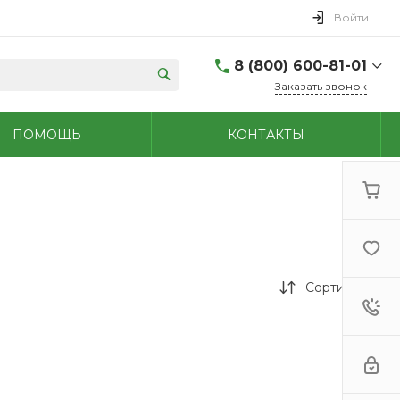
Войти
8 (800) 600-81-01
Заказать звонок
(48762) 7-05-45
ПОМОЩЬ
КОНТАКТЫ
г. Новомосковск,
Первомайская д.108
Пн-Сб: 9.00-18.00 Вс:
9.00-15.00
+7 (909) 264-47-70
г. Новомосковск,
Мира, 56
Пн - Сб: 8.00-20.00 Вс:
9.00-18.00
Сортировка
(48731)6-32-18
г. Узловая, Базарная
д.1А
Пн - Сб: 9.00-17.00 Вс:
9.00-15.00