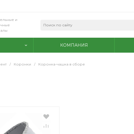
ельные и
очные
иалы
КОМПАНИЯ
ент
/
Коронки
/
Коронка-чашка в сборе