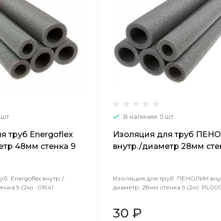
 шт
В наличии: 5 шт
я труб Energoflex
Изоляция для труб ПЕН
етр 48мм стенка 9
внутр./диаметр 28мм сте
(2м) PL0003
б Energoflex внутр./
Изоляция для труб ПЕНОЛИН вну
нка 9 (2м) 01941
диаметр 28мм стенка 9 (2м) PL00
30 ₽