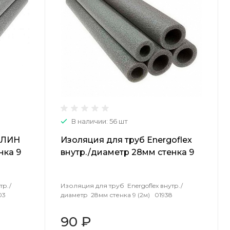
В наличии: 56 шт
ОЛИН
Изоляция для труб Energoflex
нка 9
внутр./диаметр 28мм стенка 9
(2м) 01938
тр./
Изоляция для труб Energoflex внутр./
03
диаметр 28мм стенка 9 (2м) 01938
90 ₽