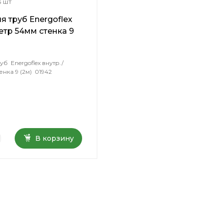
3 шт
я труб Energoflex
етр 54мм стенка 9
б Energoflex внутр./
нка 9 (2м) 01942
В корзину