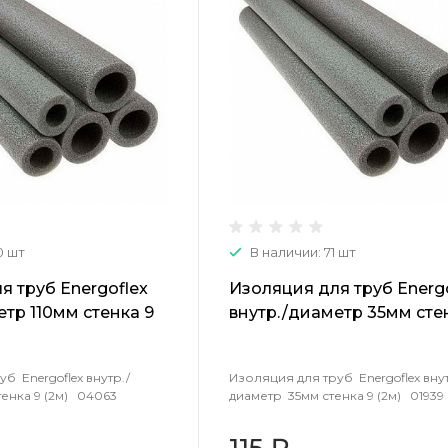
0 шт
В наличии: 71 шт
я труб Energoflex
Изоляция для труб Energ
етр 110мм стенка 9
внутр./диаметр 35мм сте
(2м) 01939
б Energoflex внутр./
Изоляция для труб Energoflex внут
тенка 9 (2м) 04063
диаметр 35мм стенка 9 (2м) 01939
115 ₽