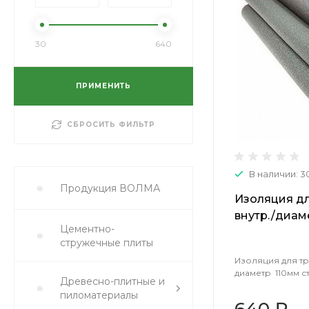
30
640
ПРИМЕНИТЬ
СБРОСИТЬ ФИЛЬТР
В наличии: 3
Продукция ВОЛМА
Изоляция дл
внутр./диам
Цементно-
(2м) 04063
стружечные плиты
Изоляция для тру
диаметр 110мм с
Древесно-плитные и
пиломатериалы
640 ₽