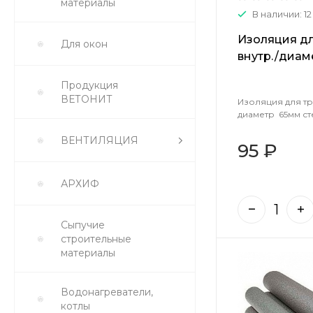
материалы
В наличии: 12
Изоляция д
Для окон
внутр./диам
(2м) (Заказ)
Продукция
ВЕТОНИТ
Изоляция для т
диаметр 65мм сте
ВЕНТИЛЯЦИЯ
95 ₽
АРХИФ
Сыпучие
строительные
материалы
Водонагреватели,
котлы