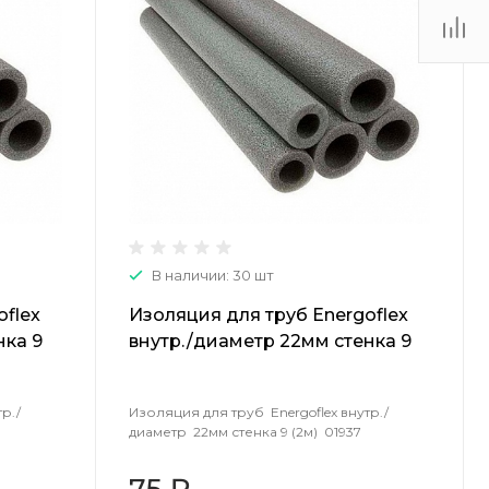
(48735) 4-03-85
г. Кимовск,
Первомайская д.41
Пн - Сб: 9.00-17.00 Вс:
9.00-15.00
В наличии: 30 шт
oflex
Изоляция для труб Energoflex
нка 9
внутр./диаметр 22мм стенка 9
(2м) 01937
р./
Изоляция для труб Energoflex внутр./
диаметр 22мм стенка 9 (2м) 01937
75 ₽