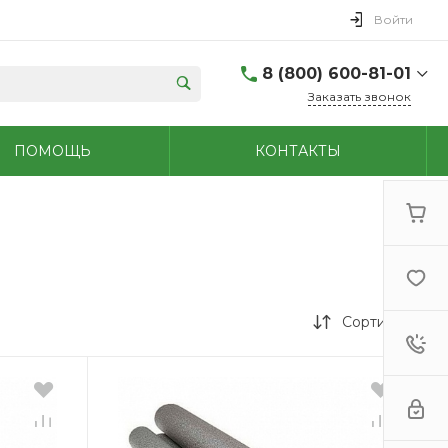
Войти
8 (800) 600-81-01
Заказать звонок
(48762) 7-05-45
ПОМОЩЬ
КОНТАКТЫ
г. Новомосковск,
Первомайская д.108
Пн-Сб: 9.00-18.00 Вс:
9.00-15.00
+7 (909) 264-47-70
г. Новомосковск,
Мира, 56
Пн - Сб: 8.00-20.00 Вс:
9.00-18.00
Сортировка
(48731)6-32-18
г. Узловая, Базарная
д.1А
Пн - Сб: 9.00-17.00 Вс:
9.00-15.00