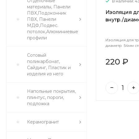
Отделочные
В наличии: 4
материалы, Панели
Изоляция дл
ПВХ,Подоконник
ПВХ, Панели
внутр./диам
МДФ,Подвес.
(2м) 01942
потолок,Алюминиевые
профили
Изоляция для тру
диаметр 54мм сте
Сотовый
220 ₽
поликарбонат,
Сайдинг, Пластик и
изделия из него
Напольные покрытия,
плинтус, пороги,
подложка
Керамогранит