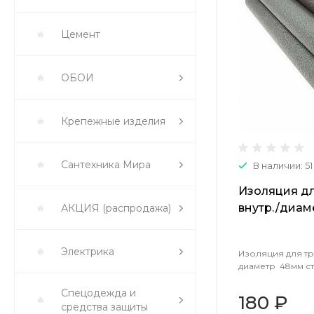
Цемент
ОБОИ
Крепежные изделия
Сантехника Мира
В наличии: 51
Изоляция дл
внутр./диам
АКЦИЯ (распродажа)
(2м) 01941
Электрика
Изоляция для тру
диаметр 48мм сте
Спецодежда и
180 ₽
средства защиты