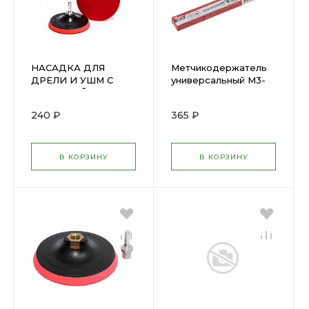
НАСАДКА ДЛЯ
Метчикодержатель
ДРЕЛИ И УШМ С
универсальный М3-
ЛИПУЧКОЙ D125 ММ
М12 ( 70747 )
"КЕДР" 064-0125 (
240 ₽
365 ₽
54622 )
В КОРЗИНУ
В КОРЗИНУ