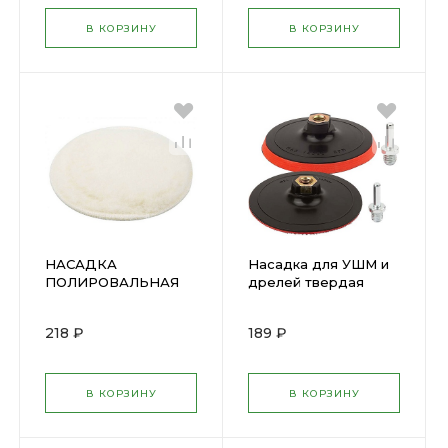
В КОРЗИНУ
В КОРЗИНУ
НАСАДКА
Насадка для УШМ и
ПОЛИРОВАЛЬНАЯ
дрелей твердая
МЕХ НАТУР. НА
100мм ФИТ(76-605)
ЛИПУЧКЕ 125 Х 7 ММ
218 ₽
189 ₽
"КЕДР 54624
В КОРЗИНУ
В КОРЗИНУ