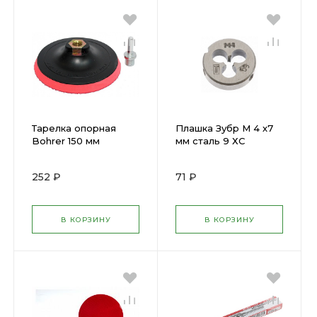
Тарелка опорная
Плашка Зубр М 4 х7
Bohrer 150 мм
мм сталь 9 ХС
крепление на
круглая ручка) 4-
липучке для УШМ
28022-04-0,7 )
252 ₽
71 ₽
М14 +переходник на
дрель 50115001
В КОРЗИНУ
В КОРЗИНУ