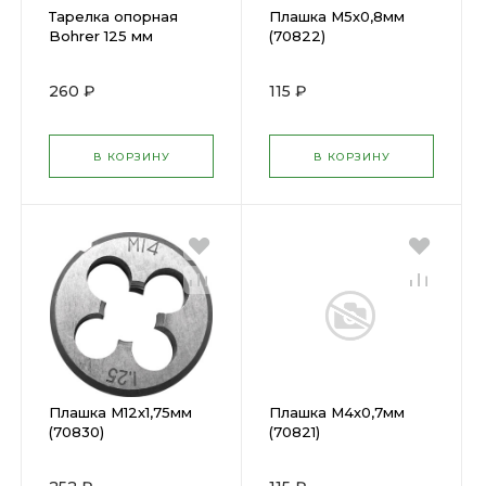
Тарелка опорная
Плашка М5х0,8мм
Bohrer 125 мм
(70822)
крепление на
липучке для УШМ
260 ₽
115 ₽
М14 +переходник на
дрель 50112501
В КОРЗИНУ
В КОРЗИНУ
Плашка М12х1,75мм
Плашка М4х0,7мм
(70830)
(70821)