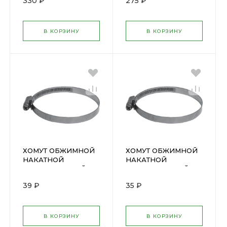
330 ₽
275 ₽
СибрТех 45575
В КОРЗИНУ
В КОРЗИНУ
ХОМУТ ОБЖИМНОЙ
ХОМУТ ОБЖИМНОЙ
НАКАТНОЙ
НАКАТНОЙ
НЕРЖАВЕЮЩИЙ
НЕРЖАВЕЮЩИЙ
90-110мм ( 64290 )
80-100мм (64374М)
39 ₽
35 ₽
В КОРЗИНУ
В КОРЗИНУ