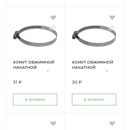
ХОМУТ ОБЖИМНОЙ
ХОМУТ ОБЖИМНОЙ
НАКАТНОЙ
НАКАТНОЙ
НЕРЖАВЕЮЩИЙ 70-
НЕРЖАВЕЮЩИЙ 50-
90мм (64373М)
70мм
31 ₽
30 ₽
64288
(64371М/99332т)
В КОРЗИНУ
В КОРЗИНУ