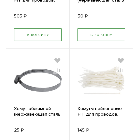
FIT для проводов,
(нержавеющая сталь
черные 100 шт.,
со сваркой) 50-70 мм
4,8х500 мм 60360
64286
505 ₽
30 ₽
В КОРЗИНУ
В КОРЗИНУ
Хомут обжимной
Хомуты нейлоновые
(нержавеющая сталь
FIT для проводов,
со сваркой) 16-32 мм
белые 100 шт.,
64277
3,6х200 мм 60369
25 ₽
145 ₽