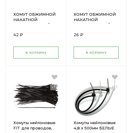
ХОМУТ ОБЖИМНОЙ
ХОМУТ ОБЖИМНОЙ
НАКАТНОЙ
НАКАТНОЙ
НЕРЖАВЕЮЩИЙ 18-
НЕРЖАВЕЮЩИЙ 12-
32мм ( 99311Т )
20мм (64362М)
42 ₽
26 ₽
99340Т
В КОРЗИНУ
В КОРЗИНУ
Хомуты нейлоновые
Хомуты нейлоновые
FIT для проводов,
4,8 х 500мм БЕЛЫЕ