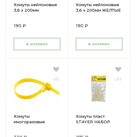
Хомуты нейлоновые
Хомуты нейлоновые
3,6 х 200мм
3,6 х 200мм ЖЕЛТЫЕ
ЗЕЛЕНЫЕ (100шт)
(100шт) ЗУБР 309050-
ЗУБР 309060-36-200
36-200
190 ₽
190 ₽
В КОРЗИНУ
В КОРЗИНУ
Хомуты
Хомуты пласт.
многоразовые
STAYER НАБОР
пластиковые
3,5х300мм (50шт)
200х7,2мм 50шт
3785-30