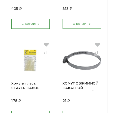
черные 100 шт.,
(25шт) ЗУБР 4-
4,8х400 мм 60358
309017-48-500
405 ₽
313 ₽
В КОРЗИНУ
В КОРЗИНУ
Хомуты пласт.
ХОМУТ ОБЖИМНОЙ
STAYER НАБОР
НАКАТНОЙ
3,5х200мм (50шт)
НЕРЖАВЕЮЩИЙ 16-
3785-20
27мм (64364М) 99323
178 ₽
21 ₽