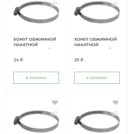
ХОМУТ ОБЖИМНОЙ
ХОМУТ ОБЖИМНОЙ
НАКАТНОЙ
НАКАТНОЙ
НЕРЖАВЕЮЩИЙ 32-
НЕРЖАВЕЮЩИЙ 30-
50мм (64369М)
45мм (64368М)
24 ₽
25 ₽
64284
99329
В КОРЗИНУ
В КОРЗИНУ