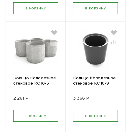
В КОРЗИНУ
В КОРЗИНУ
Кольцо Колодезное
Кольцо Колодезное
стеновое КС 10-3
стеновое КС 10-9
замок, внутр.диаметр
замок, внутр.диаметр
1 м, высота 300 мм,
1 м, высота 900 мм,
2 261 ₽
3 366 ₽
толщ. 8 см, 200 кг
толщ 8 см, 600 кг
В КОРЗИНУ
В КОРЗИНУ