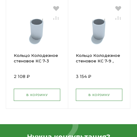
Кольцо Колодезное
Кольцо Колодезное
стеновое КС 7-3
стеновое КС 7-9 ,
замок ,
внутр.диаметр 0,7 м,
внутр.диаметр 0,7 м,
высота 900 мм, толщ
2 108 ₽
3 154 ₽
высота 300 мм, толщ
8 см, 400 кг
8 см, 130 кг
В КОРЗИНУ
В КОРЗИНУ
Нужна консультация?