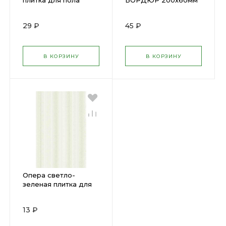
плитка для пола
БОРДЮР 200х60мм
333х333мм ОР4D212-
ОР1А081 (20) х
63 (12) х
29 ₽
45 ₽
В КОРЗИНУ
В КОРЗИНУ
Опера светло-
зеленая плитка для
стен 200х300мм
ОРК081R (20) х
13 ₽