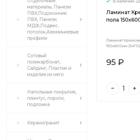
Отделочные
В наличии: 2
материалы, Панели
Ламинат Кр
ПВХ,Подоконник
ПВХ, Панели
пола 150х60
МДФ,Подвес.
потолок,Алюминиевые
профили
Ламинат Кремов
150х600мм (54Г9
Сотовый
95 ₽
поликарбонат,
Сайдинг, Пластик и
изделия из него
Напольные покрытия,
плинтус, пороги,
подложка
Керамогранит