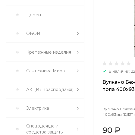
Цемент
ОБОИ
Крепежные изделия
Сантехника Мира
В наличии: 2
Вулкано Бе
пола 400х93м
АКЦИЯ (распродажа)
Электрика
Вулкано Бежевы
400х93мм (Д11311) 
Спецодежда и
90 ₽
средства защиты