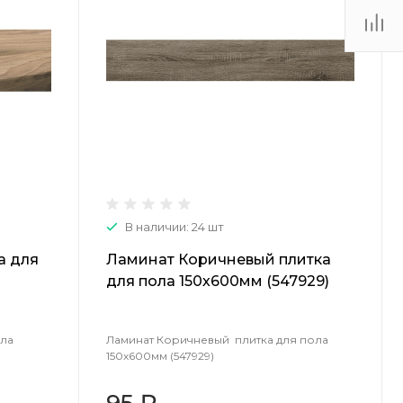
(48735) 4-03-85
г. Кимовск,
Первомайская д.41
Пн - Сб: 9.00-17.00 Вс:
9.00-15.00
В наличии: 24 шт
а для
Ламинат Коричневый плитка
для пола 150х600мм (547929)
ола
Ламинат Коричневый плитка для пола
150х600мм (547929)
95 ₽