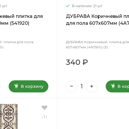
0 шт
В наличии: 21 шт
жевый плитка для
ДУБРАВА Коричневый пл
0мм (541920)
для пола 607х607мм (4А7
(3)
й плитка для пола
ДУБРАВА Коричневый плитка для
0)
607х607мм (4А7590) (3)
340 ₽
В корзину
В ко