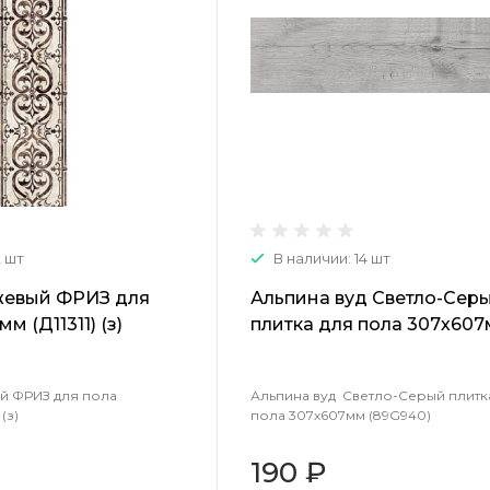
2 шт
В наличии: 14 шт
жевый ФРИЗ для
Альпина вуд Светло-Сер
м (Д11311) (з)
плитка для пола 307х60
(89G940)
й ФРИЗ для пола
Альпина вуд Светло-Серый плитк
(з)
пола 307х607мм (89G940)
190 ₽