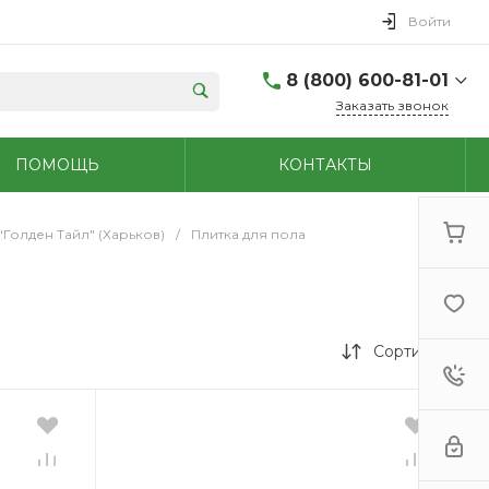
Войти
8 (800) 600-81-01
Заказать звонок
(48762) 7-05-45
ПОМОЩЬ
КОНТАКТЫ
г. Новомосковск,
Первомайская д.108
Пн-Сб: 9.00-18.00 Вс:
9.00-15.00
"Голден Тайл" (Харьков)
/
Плитка для пола
+7 (909) 264-47-70
г. Новомосковск,
Мира, 56
Пн - Сб: 8.00-20.00 Вс:
9.00-18.00
Сортировка
(48731)6-32-18
г. Узловая, Базарная
д.1А
Пн - Сб: 9.00-17.00 Вс:
9.00-15.00