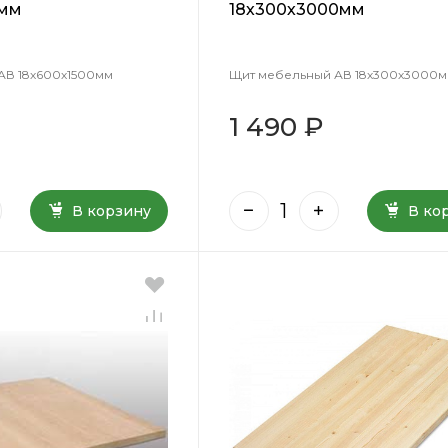
0мм
18х300х3000мм
АВ 18х600х1500мм
Щит мебельный АВ 18х300х3000
1 490 ₽
В корзину
В ко