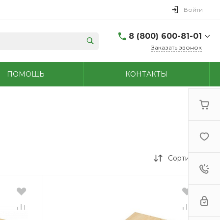
Войти
8 (800) 600-81-01
Заказать звонок
(48762) 7-05-45
ПОМОЩЬ
КОНТАКТЫ
г. Новомосковск,
Первомайская д.108
Пн-Сб: 9.00-18.00 Вс:
9.00-15.00
+7 (909) 264-47-70
г. Новомосковск,
Мира, 56
Пн - Сб: 8.00-20.00 Вс:
9.00-18.00
Сортировка
(48731)6-32-18
г. Узловая, Базарная
д.1А
Пн - Сб: 9.00-17.00 Вс:
9.00-15.00