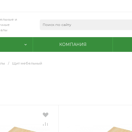
ельные и
очные
иалы
КОМПАНИЯ
алы
/
Щит мебельный