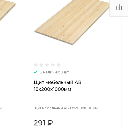
(48735) 4-03-85
г. Кимовск,
Первомайская д.41
Пн - Сб: 9.00-17.00 Вс:
9.00-15.00
В наличии: 3 шт
Щит мебельный АВ
18х200х1000мм
м
Щит мебельный АВ 18х200х1000мм
291 ₽