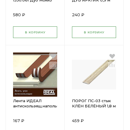
1350.061 Дуб Мокко
ДУБ АРКТИК 0,9 м
20 х 20 мм ПУ
05.900.105
580 ₽
240 ₽
В КОРЗИНУ
В КОРЗИНУ
Лента ИДЕАЛ
ПОРОГ ПС-03 стык
антискользящ.напольная
КЛЁН БЕЛЁНЫЙ 1,8 м
40ммх1,8м темно-
Н=37мм ПС
серый Х
03.1800.089
167 ₽
459 ₽