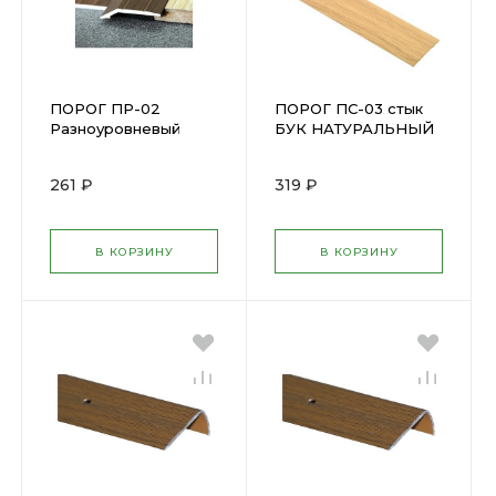
ПОРОГ ПР-02
ПОРОГ ПС-03 стык
Разноуровневый
БУК НАТУРАЛЬНЫЙ
МЕРБАУ 0,9 м н=39,4
1,35 м Н=37мм ПС
мм ПР 02.900.093 М
03.1350.083Н
261 ₽
319 ₽
В КОРЗИНУ
В КОРЗИНУ