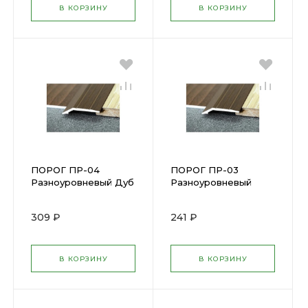
В КОРЗИНУ
В КОРЗИНУ
ПОРОГ ПР-04
ПОРОГ ПР-03
Разноуровневый Дуб
Разноуровневый
Светлый 0,9 м
Сосна 0,9 м Н=32мм
Н=45мм
ПР03.900.081 М
309 ₽
241 ₽
ПР04.900.082
В КОРЗИНУ
В КОРЗИНУ