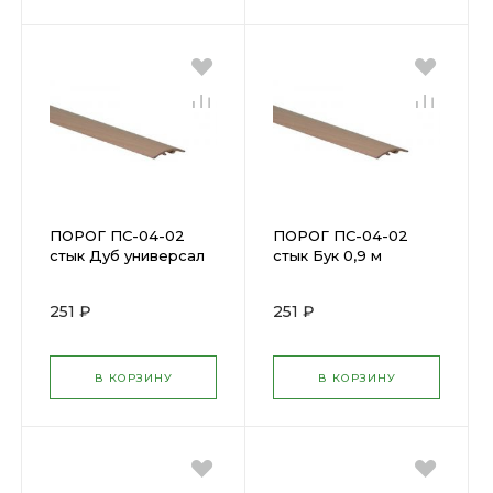
ПОРОГ ПС-04-02
ПОРОГ ПС-04-02
стык Дуб универсал
стык Бук 0,9 м
0,9 м Н=31,2мм
Н=31,2мм скрытый
скрытый крепеж ПС
крепеж ПС 04-
251 ₽
251 ₽
04-2.900.084 М
2.900.083
В КОРЗИНУ
В КОРЗИНУ