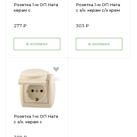
Розетка 1-м ОП Ната
Розетка 1-м ОП Ната
керам с
с з/к. керам с/з крем
зазем.белLEZARD
LEZARD 710-0300-123
710-0200-122 ( 193041
( 193064 )
277 ₽
303 ₽
)
В КОРЗИНУ
В КОРЗИНУ
Розетка 1-м ОП Ната
с з/к. керам с
зазем.бел LEZARD
710-0200-123 ( 193042