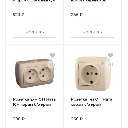
ФорсРС с з/крыш с/з
16А б/з керам. бел
ИЭК ERS12-K03-16-
LEZARD710-0200-121 (
54-DC ( 132428 )
193077 )
523 ₽
236 ₽
В КОРЗИНУ
В КОРЗИНУ
Розетка 2-м ОП Ната
Розетка 1-м ОП Ната
16А керам б/з крем
керам с/з крем
LEZARD 710-0300-128
LEZARD 710-0300-122
( 193067 )
( 193063 )
298 ₽
266 ₽