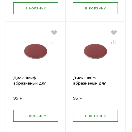
В КОРЗИНУ
В КОРЗИНУ
Диск шлиф
Диск шлиф
абразивный для
абразивный для
липучки Р 150, 125мм
липучки Р 120, 125мм
5шт КЕДР 047-
5шт КЕДР 047-
95 ₽
95 ₽
0150/54699
0120/54698
В КОРЗИНУ
В КОРЗИНУ