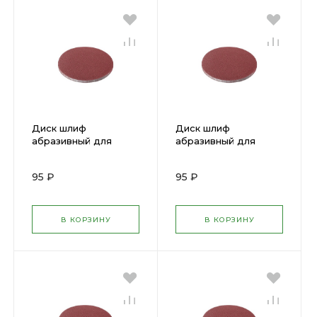
Диск шлиф
Диск шлиф
абразивный для
абразивный для
липучки Р 100, 125мм
липучки Р 60, 125мм
5шт КЕДР 047-
5шт КЕДР 047-
95 ₽
95 ₽
0100/54697
0060/54695
В КОРЗИНУ
В КОРЗИНУ