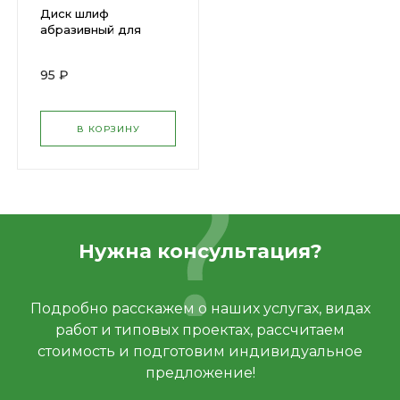
Диск шлиф
абразивный для
липучки Р 24 125мм
5шт КЕДР 047-
95 ₽
0024(54692)
В КОРЗИНУ
Нужна консультация?
Подробно расскажем о наших услугах, видах
работ и типовых проектах, рассчитаем
стоимость и подготовим индивидуальное
предложение!