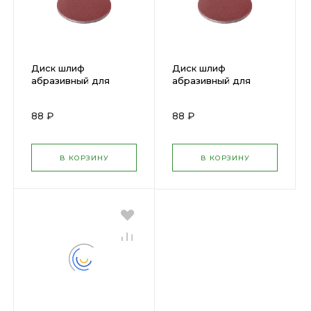
Диск шлиф
Диск шлиф
абразивный для
абразивный для
липучки Р 180, 125мм
липучки Р 36, 125мм
5шт КЕДР 047-
5шт КЕДР 047-
88 ₽
88 ₽
0180/54700
0036/54693
В КОРЗИНУ
В КОРЗИНУ