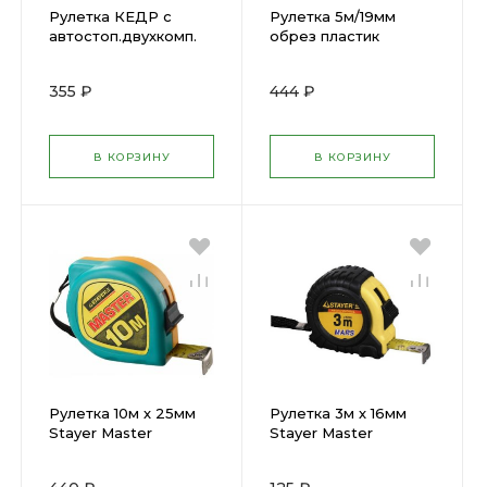
Рулетка КЕДР с
Рулетка 5м/19мм
автостоп.двухкомп.
обрез пластик
корпус 7,5м (23457)
корпус KRAFTOOL
34022-05-19
355 ₽
444 ₽
В КОРЗИНУ
В КОРЗИНУ
Рулетка 10м х 25мм
Рулетка 3м х 16мм
Stayer Маster
Stayer Маster
МахТаре,
МахТаре,
пласт.корпус 34014-
пласт.корпус 34014-