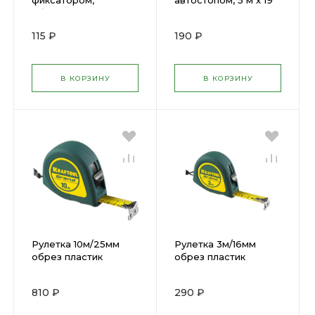
фиксатором,
автостопом, 5 м x 19
обрезиненная, 3 м x
мм 279013
16 мм 23437
115 ₽
190 ₽
В КОРЗИНУ
В КОРЗИНУ
Рулетка 10м/25мм
Рулетка 3м/16мм
обрез пластик
обрез пластик
корпус KRAFTOOL
корпус KRAFTOOL
34022-10-25
34022-03-16
810 ₽
290 ₽