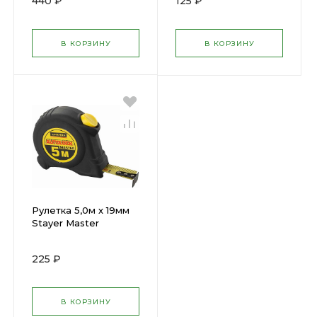
440 ₽
125 ₽
10-25
03-16
В КОРЗИНУ
В КОРЗИНУ
Рулетка 5,0м х 19мм
Stayer Маster
МахТаре,
пласт.корпус 34014-
225 ₽
05-19
В КОРЗИНУ