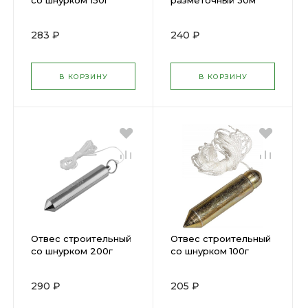
со шнурком 150г
разметочный 30м
Stayer 0635-15
0638
283 ₽
240 ₽
В КОРЗИНУ
В КОРЗИНУ
Отвес строительный
Отвес строительный
со шнурком 200г
со шнурком 100г
Stayer 0635-20
Stayer 0635-10
290 ₽
205 ₽