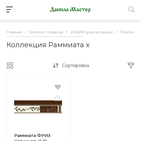
Главная
/
Каталог товаров
/
АКЦИЯ (распродажа)
/
Плитка К
Коллекция Раммиата х
Сортировка
Раммиата ФРИЗ