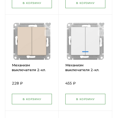
В КОРЗИНУ
В КОРЗИНУ
Механизм
Механизм
выключателя 2-кл.
выключателя 2-кл.
ATLAS
ATLAS с подсв.
беж.ATN000251 SchE
бел.ATN000153 SchE
228 ₽
455 ₽
( 1240203 )
( 1240154 )
В КОРЗИНУ
В КОРЗИНУ