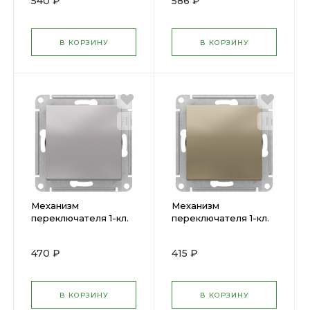
540 ₽
586 ₽
1240547 )
1240234 )
В КОРЗИНУ
В КОРЗИНУ
Механизм
Механизм
переключателя 1-кл.
переключателя 1-кл.
ATLAS алюм.
ATLAS шампань
ATN000361 SchE (
ATN000561 SchE (
470 ₽
415 ₽
1240249 )
1240335 )
В КОРЗИНУ
В КОРЗИНУ