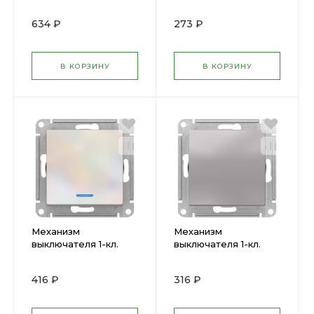
проход.1-кл. ATLAS
ATLAS шампань
карбон ATN001061
ATN000511 SchE (
634 ₽
273 ₽
SchE ( 1240550 )
1240311 )
В КОРЗИНУ
В КОРЗИНУ
Механизм
Механизм
выключателя 1-кл.
выключателя 1-кл.
ATLAS с подсв.
ATLAS алюм.
жемчугATN000413
ATN000311SchE (
416 ₽
316 ₽
SchE ( 1240270 )
1240225 )