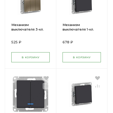
Механизм
Механизм
выключателя 3-кл.
выключателя 1-кл.
ATLAS шампань
ATLAS с подсвет.
ATN000531 SchE (
карбон ATN001013
525 ₽
678 ₽
1240320 )
SchE ( 1240528 )
В КОРЗИНУ
В КОРЗИНУ