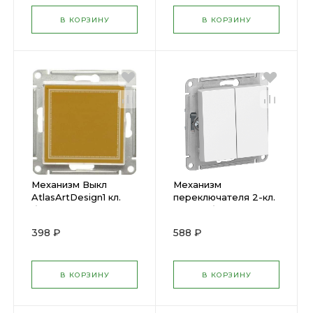
В КОРЗИНУ
В КОРЗИНУ
Механизм Выкл
Механизм
AtlasArtDesign1 кл.
переключателя 2-кл.
бел. (пласт. осн.)
ATLAS бел.
ATN200111( 662382 )
ATN000165 SchE (
398 ₽
588 ₽
1240157 )
В КОРЗИНУ
В КОРЗИНУ