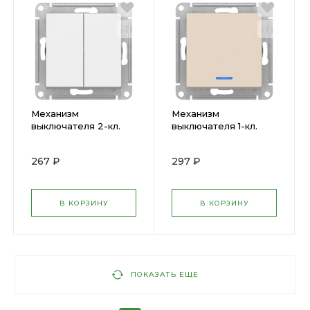
Механизм
Механизм
выключателя 2-кл.
выключателя 1-кл.
ATLAS
ATLAS с подсв.
бел.ATN000151 SchE (
беж.ATN000213 (
267 ₽
297 ₽
1240152 )
1240184 )
В КОРЗИНУ
В КОРЗИНУ
ПОКАЗАТЬ ЕЩЕ