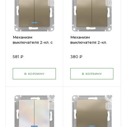
Механизм
Механизм
выключателя 2-кл. с
выключателя 2-кл.
подсв. ATLAS
ATLAS шампань
шампань ATN000553
ATN000551 SchE (
581 ₽
380 ₽
SchE ( 1240334 )
1240332 )
В КОРЗИНУ
В КОРЗИНУ