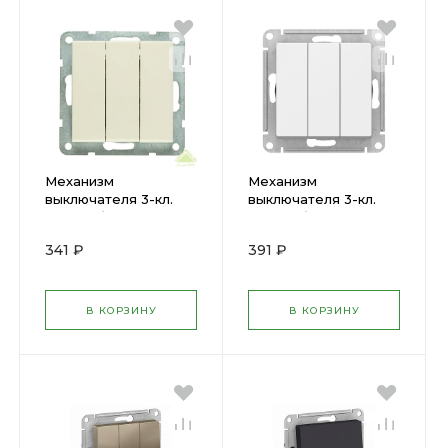
Механизм
Механизм
выключателя 3-кл.
выключателя 3-кл.
ATLAS беж.
ATLAS бел.
ATN000231 SchE (
ATN000131 SchE (
341 ₽
391 ₽
1240191 )
1240138 )
В КОРЗИНУ
В КОРЗИНУ