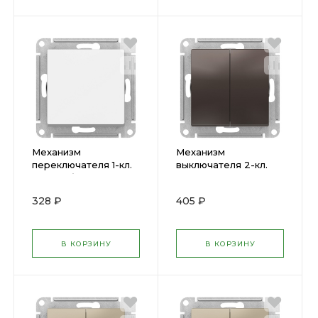
Механизм
Механизм
переключателя 1-кл.
выключателя 2-кл.
ATLAS бел.
ATLAS мокко
ATN000161 SchE (
ATN000651 SchE (
328 ₽
405 ₽
1240155 )
1240375 )
В КОРЗИНУ
В КОРЗИНУ