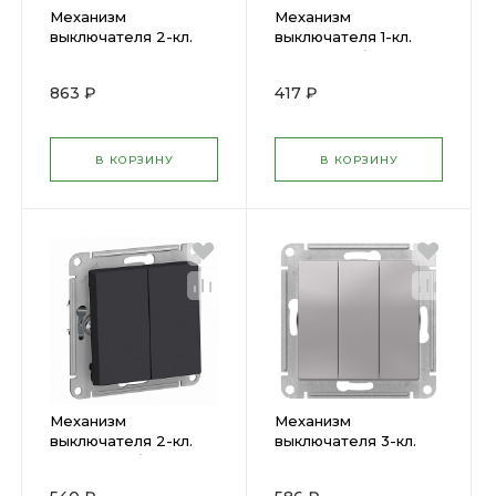
Механизм
Механизм
выключателя 2-кл.
выключателя 1-кл.
ATLAS с подсв.
ATLAS карбон
карбон ATN001053
ATN001011 SchE (
863 ₽
417 ₽
SxhE ( 1240549 )
1240526 )
В КОРЗИНУ
В КОРЗИНУ
Механизм
Механизм
выключателя 2-кл.
выключателя 3-кл.
ATLAS карбон
ATLAS DESIGN
ATN001051 SchE (
(сх.1+1+1) 10АХ алюм. (