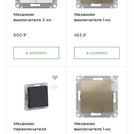
Механизм
Механизм
выключателя 2-кл.
выключателя 1-кл.
ATLAS с подсв.
ATLAS с подсв.
жемчугATN000453
шампань ATN000513
600 ₽
453 ₽
SchE ( 1240291 )
SchE ( 1240313 )
В КОРЗИНУ
В КОРЗИНУ
Механизм
Механизм
переключателя
выключателя 1-кл.