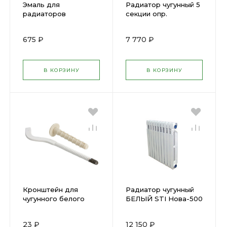
Эмаль для
Радиатор чугунный 5
радиаторов
секции опр.
Акриловая ВД-
АК-1179 1кг
675 ₽
7 770 ₽
супербелая
полуглянец 274853
В КОРЗИНУ
В КОРЗИНУ
Кронштейн для
Радиатор чугунный
чугунного белого
БЕЛЫЙ STI Нова-500
радиатора с
10 секций 0657
дюбелем Нова
23 ₽
12 150 ₽
004773