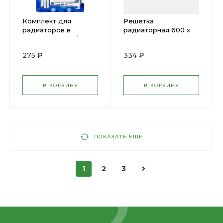
Комплект для
Решетка
радиаторов в
радиаторная 600 х
блистере STI 3/4 (c
300мм Белая
3-мя кронштейнами)
Горизонтальная
275 ₽
334 ₽
0013681
В КОРЗИНУ
В КОРЗИНУ
ПОКАЗАТЬ ЕЩЕ
1
2
3