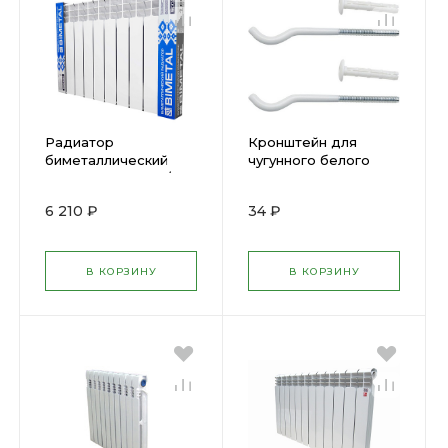
Радиатор
Кронштейн для
биметаллический
чугунного белого
BIMETAL STI 500/80
радиатора с
10 cекций Беларусь
дюбелем усиленный
6 210 ₽
34 ₽
019606
Нова 0015329
В КОРЗИНУ
В КОРЗИНУ