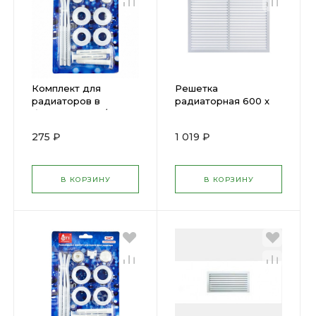
Комплект для
Решетка
радиаторов в
радиаторная 600 х
блистере STI 1/2 (c 3-
1200мм Белая
мя кронштейнами)
275 ₽
1 019 ₽
0013680
В КОРЗИНУ
В КОРЗИНУ