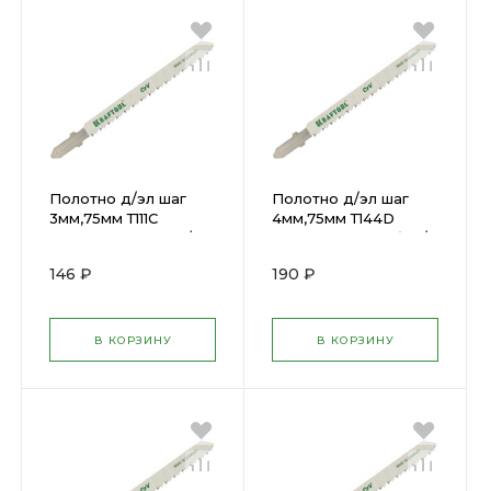
Полотно д/эл шаг
Полотно д/эл шаг
3мм,75мм Т111С
4мм,75мм Т144D
,дерев,дсп,двп гр/р
,дерев,дсп,двп быс/р
Kraftool (2шт) 159531-3
Kraftool (2шт) 159521-
146 ₽
190 ₽
4
В КОРЗИНУ
В КОРЗИНУ