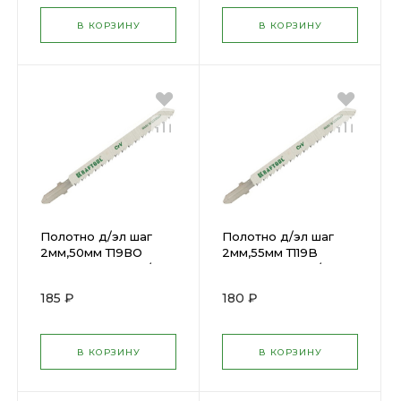
В КОРЗИНУ
В КОРЗИНУ
Полотно д/эл шаг
Полотно д/эл шаг
2мм,50мм Т19ВО
2мм,55мм Т119B
,дерев,пласт фиг/р
,дерев,фан чис/р
Kraftool (2шт) 159536-
Kraftool (2шт) 159535-
185 ₽
180 ₽
2
2
В КОРЗИНУ
В КОРЗИНУ