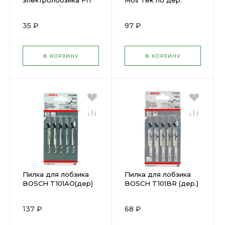
электролобзика FIT
Mos Tek по дер.
T344D. 151/126мм 1шт.
Т101D 2шт( 1411012 )
(дер.) ( 40889 )
35 ₽
97 ₽
В КОРЗИНУ
В КОРЗИНУ
Пилка для лобзика
Пилка для лобзика
BOSCH T101АО(дер)
BOSCH T101BR (дер.)
2608630031
2.608.633.623
137 ₽
68 ₽