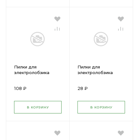
Пилки для
Пилки для
электролобзика
электролобзика
шлифованные
фрезерованныеT119B
T301CD (дер.) 40951
(дер.) 40936
108 ₽
28 ₽
В КОРЗИНУ
В КОРЗИНУ