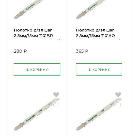
Полотно д/эл шаг
Полотно д/эл шаг
2,5мм,75мм Т101BR
2,5мм,75мм Т101АО
,дерев,фан,ламин об/
,дерев,фан,ламин ф/р
р Kraftool (2шт)
Kraftool (2шт) 159514-
280 ₽
365 ₽
159516-2,5
2,5
В КОРЗИНУ
В КОРЗИНУ