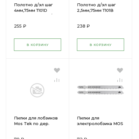
Полотно д/эл шаг
Полотно д/эл шаг
4мм,75мм Т101D
2,5мм,75мм Т101B
,дерев,дсп,двп ч/р
,дерев,дсп,двп
Kraftool (2шт) 159511-4
Kraftool (2шт) 159511-
255 ₽
238 ₽
2,5
В КОРЗИНУ
В КОРЗИНУ
Пилки для лобзиков
Пилки для
Mos Tek по дер.
электролобзика MOS
Т101АО 2шт( 1421012 )
T127D 1шт. (мет.) (
40823М )