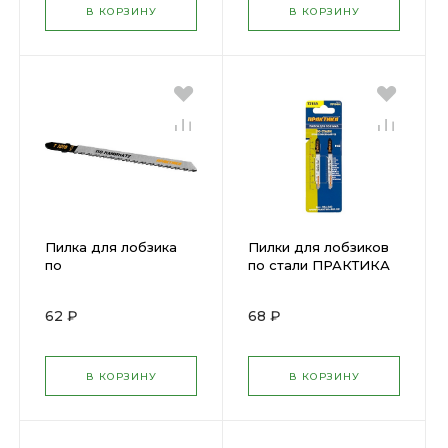
В КОРЗИНУ
В КОРЗИНУ
Пилка для лобзика
Пилки для лобзиков
по
по стали ПРАКТИКА
ламинату,дереву,ДСП
Т218А 76*50мм ( 034-
чистый рез Практика
540 )
62 ₽
68 ₽
Т101 B 100х75 ( 36973 )
В КОРЗИНУ
В КОРЗИНУ