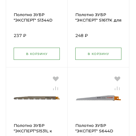
Полотно ЗУБР
Полотно ЗУБР
"ЭКСПЕРТ" S1344D
"ЭКСПЕРТ" S1617K для
для саб эл. нож.Cr-
саб. эл.нож.,быстрый
V,быстрый, распил
грубый рез,
237 ₽
248 ₽
твердой и мягкой
заготовки дров,280
др.155711-28
155707-28
В КОРЗИНУ
В КОРЗИНУ
Полотно ЗУБР
Полотно ЗУБР
"ЭКСПЕРТ"S1531L к
"ЭКСПЕРТ" S644D