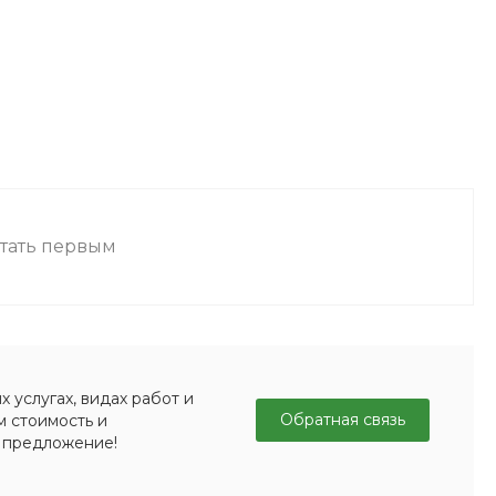
стать первым
 услугах, видах работ и
Обратная связь
м стоимость и
 предложение!