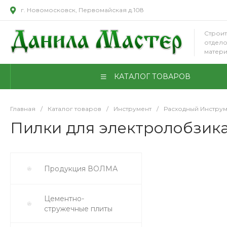
г. Новомосковск, Первомайская д.108
Строит
отдел
матер
КАТАЛОГ ТОВАРОВ
Главная
/
Каталог товаров
/
Инструмент
/
Расходный Инструм
Пилки для электролобзика 
Продукция ВОЛМА
Цементно-
стружечные плиты