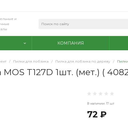
ельные и
очные
иалы
КОМПАНИЯ
ент
/
Пилки для лобзика
/
Пилка для лобзика по дереву
/
Пилки
MOS T127D 1шт. (мет.) ( 408
В наличии: 17 шт
72 ₽