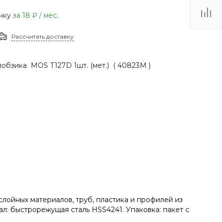
(48735) 4-03-85
очку
за
18 ₽
/ мес.
г. Кимовск,
Первомайская д.41
Рассчитать доставку
Пн - Сб: 9.00-17.00 Вс:
9.00-15.00
обзика MOS T127D 1шт. (мет.) ( 40823М )
слойных материалов, труб, пластика и профилей из
л: быстрорежущая сталь HSS4241. Упаковка: пакет с