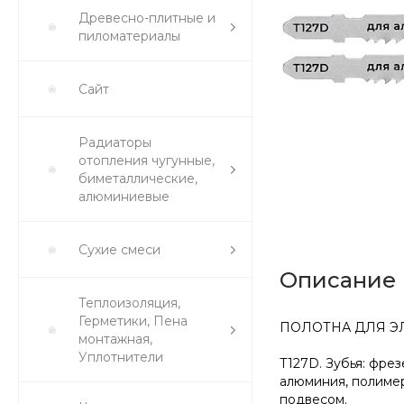
Древесно-плитные и
пиломатериалы
Сайт
Радиаторы
отопления чугунные,
биметаллические,
алюминиевые
Сухие смеси
Описание
Теплоизоляция,
Герметики, Пена
ПОЛОТНА ДЛЯ Э
монтажная,
Уплотнители
T127D. Зубья: фре
алюминия, полимер
подвесом.