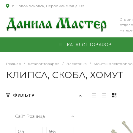
г. Новомосковск, Первомайская д.108
Строит
отдел
матер
КАТАЛОГ ТОВАРОВ
Главная
/
Каталог товаров
/
Электрика
/
Монтаж электропро
КЛИПСА, СКОБА, ХОМУТ
ФИЛЬТР
Сайт Розница