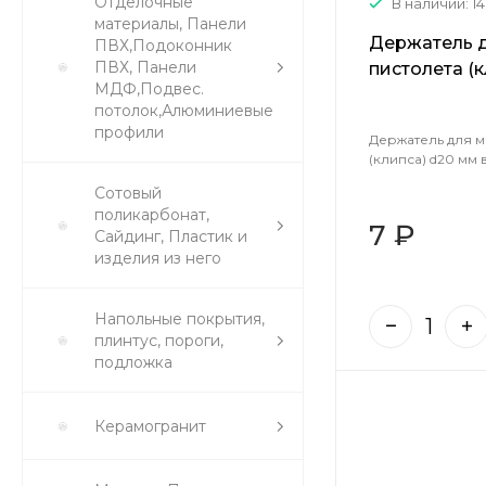
Отделочные
В наличии: 1
материалы, Панели
Держатель 
ПВХ,Подоконник
ПВХ, Панели
пистолета (к
МДФ,Подвес.
сер.( 1583947
потолок,Алюминиевые
профили
Держатель для 
(клипса) d20 мм в 
Сотовый
поликарбонат,
7 ₽
Сайдинг, Пластик и
изделия из него
Напольные покрытия,
плинтус, пороги,
подложка
Керамогранит