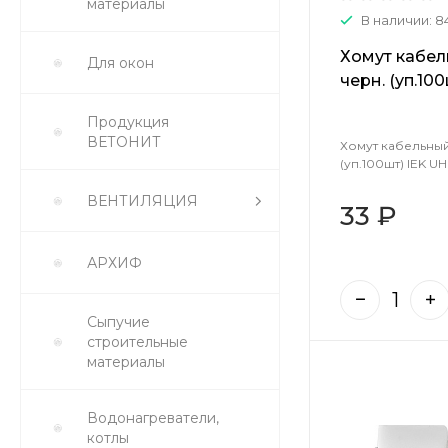
материалы
В наличии: 8
Хомут кабел
Для окон
черн. (уп.10
D088-800-1
Продукция
ВЕТОНИТ
Хомут кабельный
(уп.100шт) IEK 
ВЕНТИЛЯЦИЯ
33 ₽
АРХИФ
Сыпучие
строительные
материалы
Водонагреватели,
котлы