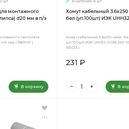
40 шт
В наличии: 8 шт
для монтажного
Хомут кабельный 3.6х250
липса) d20 мм в п/э
бел (уп.100шт) ИЭК UHH32
 )
D036-250-100 ( 153023 )
монтажного пистолета
Хомут кабельный 3.6х250 нейл. бе
п/э сер.( 1583947 )
(уп.100шт) ИЭК UHH32-D036-250-10
153023 )
231 ₽
В корзину
В ко