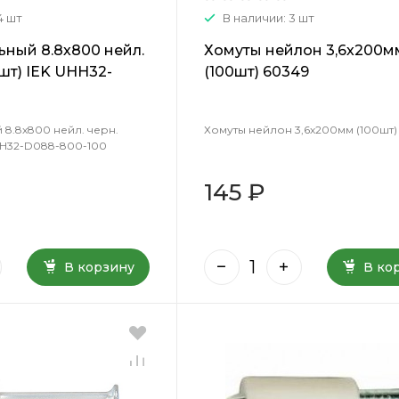
4 шт
В наличии: 3 шт
ьный 8.8х800 нейл.
Хомуты нейлон 3,6х200м
0шт) IEK UHH32-
(100шт) 60349
00
 8.8х800 нейл. черн.
Хомуты нейлон 3,6х200мм (100шт)
UHH32-D088-800-100
145 ₽
В корзину
В ко