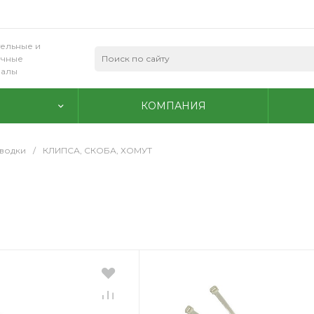
ельные и
очные
иалы
КОМПАНИЯ
водки
/
КЛИПСА, СКОБА, ХОМУТ