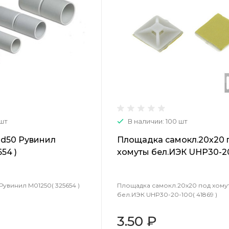
 шт
В наличии: 100 шт
 d50 Рувинил
Площадка самокл.20х20 
54 )
хомуты бел.ИЭК UHP30-20
41869 )
Рувинил М01250( 325654 )
Площадка самокл.20х20 под хому
бел.ИЭК UHP30-20-100( 41869 )
3.50 ₽