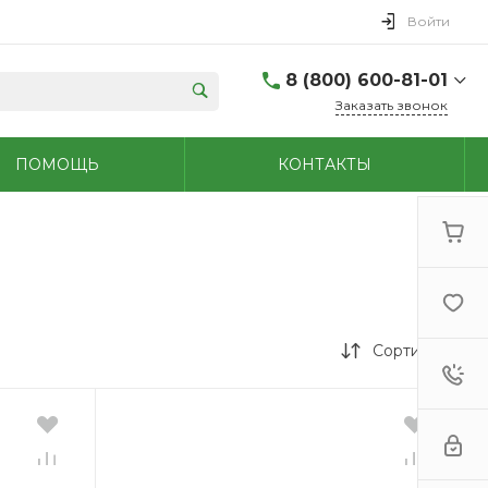
Войти
8 (800) 600-81-01
Заказать звонок
(48762) 7-05-45
ПОМОЩЬ
КОНТАКТЫ
г. Новомосковск,
Первомайская д.108
Пн-Сб: 9.00-18.00 Вс:
9.00-15.00
+7 (909) 264-47-70
г. Новомосковск,
Мира, 56
Пн - Сб: 8.00-20.00 Вс:
9.00-18.00
Сортировка
(48731)6-32-18
г. Узловая, Базарная
д.1А
Пн - Сб: 9.00-17.00 Вс:
9.00-15.00