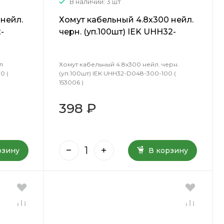
В наличии: 3 шт
 нейл.
Хомут кабельный 4.8х300 нейл.
-
черн. (уп.100шт) IEK UHH32-
D048-300-100 ( 153006 )
л
Хомут кабельный 4.8х300 нейл. черн.
0 (
(уп.100шт) IEK UHH32-D048-300-100 (
153006 )
398 ₽
рзину
В корзину