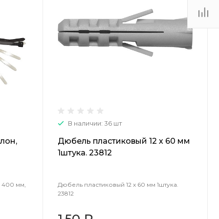
(48735) 4-03-85
г. Кимовск,
Первомайская д.41
Пн - Сб: 9.00-17.00 Вс:
9.00-15.00
В наличии: 36 шт
лон,
Дюбель пластиковый 12 х 60 мм
й
1штука. 23812
x 400 мм,
Дюбель пластиковый 12 х 60 мм 1штука.
23812
1.50 ₽