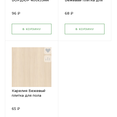
БОРДЮР 400х33мм
Бежевый плитка для
(И57371)
стен 250х400мм
(И5Н051) (15)
96 ₽
68 ₽
В КОРЗИНУ
В КОРЗИНУ
Карелия Бежевый
плитка для пола
300х300мм (И51730)
(15)
65 ₽