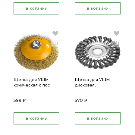
В КОРЗИНУ
В КОРЗИНУ
Щетка для УШМ
Щетка для УШМ
коническая с пос
дисковая,
М14, вит латун стал
жгутированная стал
пр 0,3мм, 125мм
пров 0,5мм
599 ₽
570 ₽
35133-125
125ммх22мм 35120-
125
В КОРЗИНУ
В КОРЗИНУ